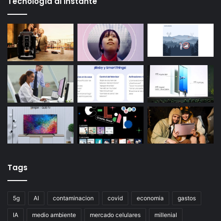
Tecnología al instante
Tags
5g
AI
contaminacion
covid
economia
gastos
IA
medio ambiente
mercado celulares
millenial