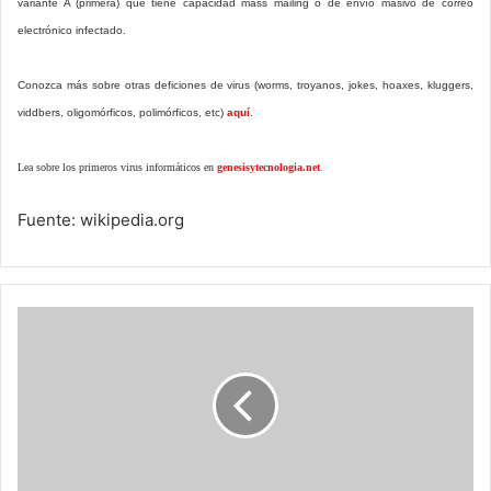
variante A (primera) que tiene capacidad mass mailing o de envío masivo de correo
electrónico infectado.
Conozca más sobre otras deficiones de virus (worms, troyanos, jokes, hoaxes, kluggers,
viddbers, oligomórficos, polimórficos, etc)
aquí
.
Lea sobre los primeros virus informáticos en
genesisytecnologia.net
.
Fuente: wikipedia.org
Usos
de
Internet
en
Latinoamérica
2007