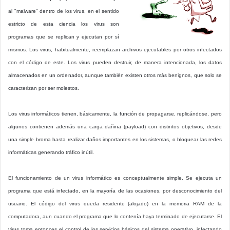
al "malware" dentro de los virus, en el sentido
estricto de esta ciencia los virus son
programas que se replican y ejecutan por sí
mismos. Los virus, habitualmente, reemplazan archivos ejecutables por otros infectados
con el código de este. Los virus pueden destruir, de manera intencionada, los datos
almacenados en un ordenador, aunque también existen otros más benignos, que solo se
caracterizan por ser molestos.
Los virus informáticos tienen, básicamente, la función de propagarse, replicándose, pero
algunos contienen además una carga dañina (payload) con distintos objetivos, desde
una simple broma hasta realizar daños importantes en los sistemas, o bloquear las redes
informáticas generando tráfico inútil.
El funcionamiento de un virus informático es conceptualmente simple. Se ejecuta un
programa que está infectado, en la mayoría de las ocasiones, por desconocimiento del
usuario. El código del virus queda residente (alojado) en la memoria RAM de la
computadora, aun cuando el programa que lo contenía haya terminado de ejecutarse. El
virus toma entonces el control de los servicios básicos del sistema operativo, infectando