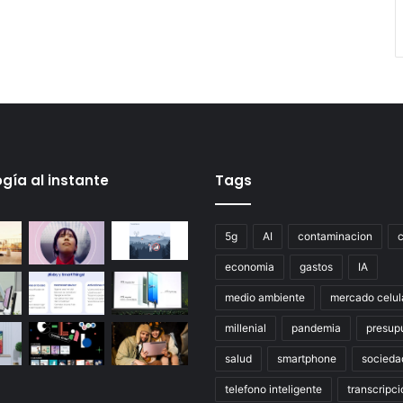
gía al instante
Tags
5g
AI
contaminacion
economia
gastos
IA
medio ambiente
mercado celul
millenial
pandemia
presup
salud
smartphone
socieda
telefono inteligente
transcripci