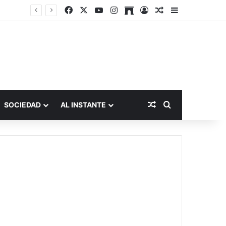
Facebook
X
YouTube
Instagram
Archive
Acceso
Publicación al a
Barra lateral
Publicación al aza
Buscar por
SOCIEDAD
AL INSTANTE