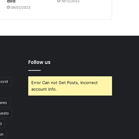
allá
19/12/2022
09/02/2023
Follow us
covid
Error Can not Get Posts, Incorrect
account info.
ares
uesto
d
on