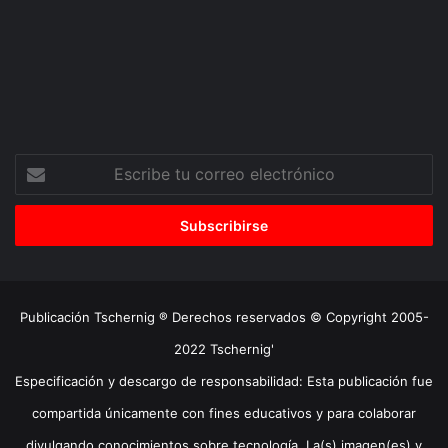
Escribe
tu
correo
electrónico
Publicación Tschernig ® Derechos reservados © Copyright 2005-
2022 Tschernig'
Especificación y descargo de responsabilidad: Esta publicación fue
compartida únicamente con fines educativos y para colaborar
divulgando conocimientos sobre tecnología. La(s) imagen(es) y