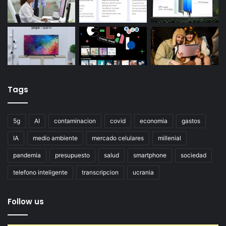
Tags
5g
AI
contaminacion
covid
economia
gastos
IA
medio ambiente
mercado celulares
millenial
pandemia
presupuesto
salud
smartphone
sociedad
telefono inteligente
transcripcion
ucrania
Follow us