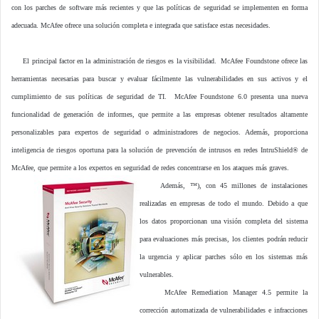
con los parches de software más recientes y que las políticas de seguridad se implementen en forma
adecuada. McAfee ofrece una solución completa e integrada que satisface estas necesidades.
El principal factor en la administración de riesgos es la visibilidad. McAfee Foundstone ofrece las
herramientas necesarias para buscar y evaluar fácilmente las vulnerabilidades en sus activos y el
cumplimiento de sus políticas de seguridad de TI. McAfee Foundstone 6.0 presenta una nueva
funcionalidad de generación de informes, que permite a las empresas obtener resultados altamente
personalizables para expertos de seguridad o administradores de negocios. Además, proporciona
inteligencia de riesgos oportuna para la solución de prevención de intrusos en redes IntruShield® de
McAfee, que permite a los expertos en seguridad de redes concentrarse en los ataques más graves.
Además,
™), con 45 millones de instalaciones
realizadas en empresas de todo el mundo. Debido a que
los datos proporcionan una visión completa del sistema
para evaluaciones más precisas, los clientes podrán reducir
la urgencia y aplicar parches sólo en los sistemas más
vulnerables.
McAfee Remediation Manager 4.5 permite la
corrección automatizada de vulnerabilidades e infracciones