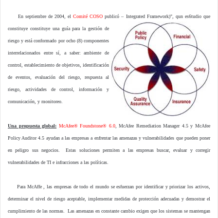
E
n septiembre de 2004, el
Comité COSO
publicó
– Integrated Framework)", qun es6tudio que
constituye constituye una guía para la gestión de
riesgo y está conformado por ocho (8) componentes
interrelacionados entre sí, a saber: ambiente de
control, establecimiento de objetivos, identificación
de eventos, evaluación del riesgo, respuesta al
riesgo, actividades de control, información y
comunicación, y monitoreo.
Una propuesta global:
McAfee® Foundstone® 6.0
, McAfee Remediation Manager 4.5 y McAfee
Policy Auditor 4.5 ayudan a las empresas a enfrentar las amenazas y vulnerabilidades que pueden poner
en peligro sus negocios. Estas soluciones permiten a las empresas buscar, evaluar y corregir
vulnerabilidades de TI e infracciones a las políticas.
Para McAffe , las empresas de todo el mundo se esfuerzan por identificar y priorizar los activos,
determinar el nivel de riesgo aceptable, implementar medidas de protección adecuadas y demostrar el
cumplimiento de las normas. Las amenazas en constante cambio exigen que los sistemas se mantengan