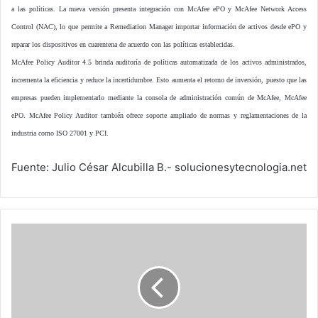
a las políticas. La nueva versión presenta integración con McAfee ePO y McAfee Network Access
Control (NAC), lo que permite a Remediation Manager importar información de activos desde ePO y
reparar los dispositivos en cuarentena de acuerdo con las políticas establecidas.
McAfee Policy Auditor 4.5 brinda auditoría de políticas automatizada de los activos administrados,
incrementa la eficiencia y reduce la incertidumbre. Esto aumenta el retorno de inversión, puesto que las
empresas pueden implementarlo mediante la consola de administración común de McAfee, McAfee
ePO. McAfee Policy Auditor también ofrece soporte ampliado de normas y reglamentaciones de la
industria como ISO 27001 y PCI.
Fuente: Julio César Alcubilla B.- solucionesytecnologia.net
Reencuentro
de
dos
pioneros