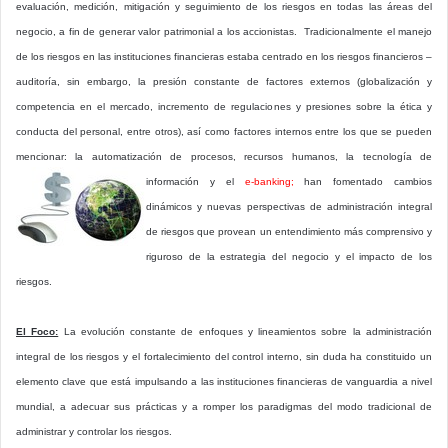
evaluación, medición, mitigación y seguimiento de los riesgos en todas las áreas del
negocio, a fin de generar valor patrimonial a los accionistas. Tradicionalmente el manejo
de los riesgos en las instituciones financieras estaba centrado en los riesgos financieros –
auditoría, sin embargo, la presión constante de factores externos (globalización y
competencia en el mercado, incremento de regulaciones y presiones sobre la ética y
conducta del personal, entre otros), así como factores internos entre los que se pueden
mencionar: la automatización de procesos, recursos humanos, la tecnología de
información y el
e-banking;
han fomentado cambios
dinámicos y nuevas perspectivas de administración integral
de riesgos que provean un entendimiento más comprensivo y
riguroso de la estrategia del negocio y el impacto de los
riesgos.
El Foco:
La evolución constante de enfoques y lineamientos sobre la administración
integral de los riesgos y el fortalecimiento del control interno, sin duda ha constituido un
elemento clave que está impulsando a las instituciones financieras de vanguardia a nivel
mundial, a adecuar sus prácticas y a romper los paradigmas del modo tradicional de
administrar y controlar los riesgos.