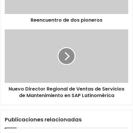
Reencuentro de dos pioneros
Nuevo
Director
Regional
de
Ventas
de
Servicios
de
Mantenimiento
Nuevo Director Regional de Ventas de Servicios
en
SAP
de Mantenimiento en SAP Latinomérica
Latinomérica
Publicaciones relacionadas