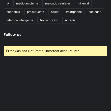
IA
medio ambiente
mercado celulares
millenial
pandemia
presupuesto
salud
smartphone
sociedad
telefono inteligente
transcripcion
ucrania
Follow us
Error Can not Get Posts, Incorrect account info.