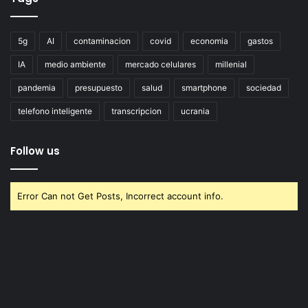
5g
AI
contaminacion
covid
economia
gastos
IA
medio ambiente
mercado celulares
millenial
pandemia
presupuesto
salud
smartphone
sociedad
telefono inteligente
transcripcion
ucrania
Follow us
Error Can not Get Posts, Incorrect account info.