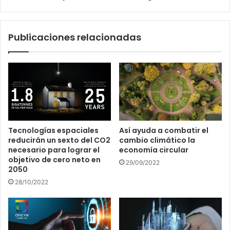
América
del
Sur
Publicaciones relacionadas
llegaría
al
70%
Tecnologías espaciales
Así ayuda a combatir el
reducirán un sexto del CO2
cambio climático la
necesario para lograr el
economía circular
objetivo de cero neto en
29/09/2022
2050
28/10/2022