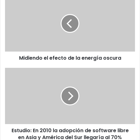
el
efecto
de
la
energía
oscura
Midiendo el efecto de la energía oscura
Estudio:
En
2010
la
adopción
de
software
libre
en
Estudio: En 2010 la adopción de software libre
Asia
y
en Asia y América del Sur llegaría al 70%