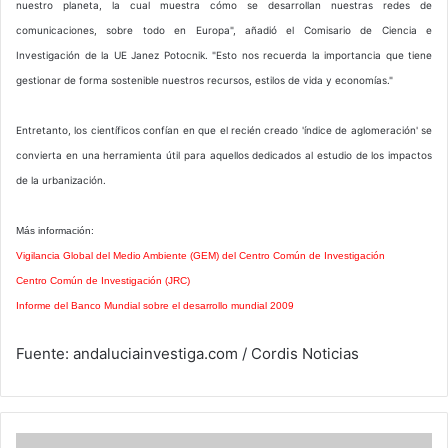
nuestro planeta, la cual muestra cómo se desarrollan nuestras redes de
comunicaciones, sobre todo en Europa", añadió el Comisario de Ciencia e
Investigación de la UE Janez Potocnik. "Esto nos recuerda la importancia que tiene
gestionar de forma sostenible nuestros recursos, estilos de vida y economías."
Entretanto, los científicos confían en que el recién creado 'índice de aglomeración' se
convierta en una herramienta útil para aquellos dedicados al estudio de los impactos
de la urbanización.
Más información:
Vigilancia Global del Medio Ambiente (GEM) del Centro Común de Investigación
Centro Común de Investigación (JRC)
Informe del Banco Mundial sobre el desarrollo mundial 2009
Fuente: andaluciainvestiga.com / Cordis Noticias
Midiendo