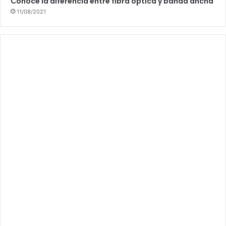
Conoce la diferencia entre fibra óptica y banda ancha
11/08/2021