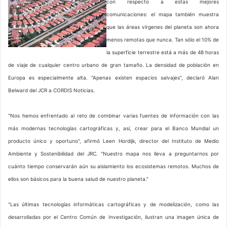
con respecto a estas mejores
comunicaciones: el mapa también muestra
que las áreas vírgenes del planeta son ahora
menos remotas que nunca. Tan sólo el 10% de
la superficie terrestre está a más de 48 horas
de viaje de cualquier centro urbano de gran tamaño. La densidad de población en
Europa es especialmente alta. "Apenas existen espacios salvajes", declaró Alan
Belward del JCR a CORDIS Noticias.
"Nos hemos enfrentado al reto de combinar varias fuentes de información con las
más modernas tecnologías cartográficas y, así, crear para el Banco Mundial un
producto único y oportuno", afirmó Leen Hordijk, director del Instituto de Medio
Ambiente y Sostenibilidad del JRC. "Nuestro mapa nos lleva a preguntarnos por
cuánto tiempo conservarán aún su aislamiento los ecosistemas remotos. Muchos de
ellos son básicos para la buena salud de nuestro planeta."
"Las últimas tecnologías informáticas cartográficas y de modelización, como las
desarrolladas por el Centro Común de Investigación, ilustran una imagen única de