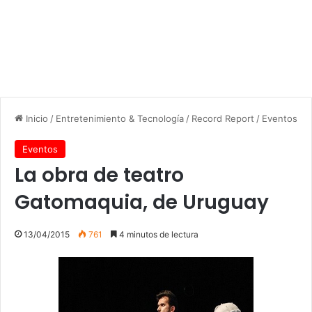
Inicio
/
Entretenimiento & Tecnología
/
Record Report
/
Eventos
Eventos
La obra de teatro
Gatomaquia, de Uruguay
13/04/2015
761
4 minutos de lectura