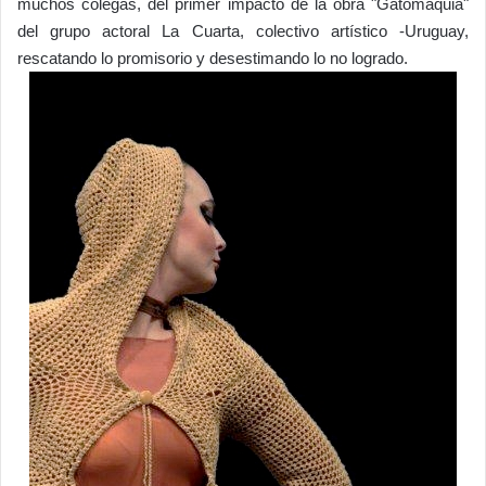
muchos colegas, del primer impacto de la obra "Gatomaquia"
del grupo actoral La Cuarta, colectivo artístico -Uruguay,
rescatando lo promisorio y desestimando lo no logrado.