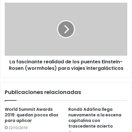
La
fascinante
realidad
de
los
puentes
Einstein-
Rosen
(wormholes)
La fascinante realidad de los puentes Einstein-
para
viajes
Rosen (wormholes) para viajes intergalácticos
intergalácticos
Publicaciones relacionadas
World Summit Awards
Rondó Adafina llega
2019: quedan pocos días
nuevamente a la escena
para aplicar
capitalina con
trascedente acierto
22/10/2019