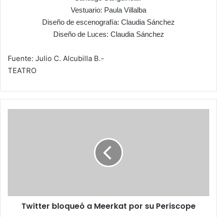
Vestuario: Paula Villalba
Diseño de escenografía: Claudia Sánchez
Diseño de Luces: Claudia Sánchez
Fuente: Julio C. Alcubilla B.-
TEATRO
Twitter
bloqueó
a
Meerkat
por
su
Periscope
Twitter bloqueó a Meerkat por su Periscope