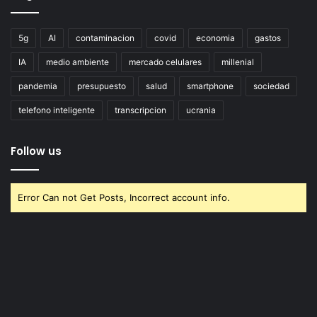
5g
AI
contaminacion
covid
economia
gastos
IA
medio ambiente
mercado celulares
millenial
pandemia
presupuesto
salud
smartphone
sociedad
telefono inteligente
transcripcion
ucrania
Follow us
Error Can not Get Posts, Incorrect account info.