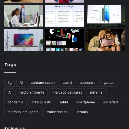
Tags
5g
AI
contaminacion
covid
economia
gastos
IA
medio ambiente
mercado celulares
millenial
pandemia
presupuesto
salud
smartphone
sociedad
telefono inteligente
transcripcion
ucrania
Follow us