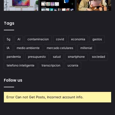
Tags
5g
AI
contaminacion
covid
economia
gastos
IA
medio ambiente
mercado celulares
millenial
pandemia
presupuesto
salud
smartphone
sociedad
telefono inteligente
transcripcion
ucrania
Follow us
Error Can not Get Posts, Incorrect account info.