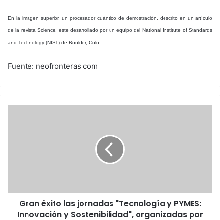
En la imagen superior, un procesador cuántico de demostración, descrito en un artículo
de la revista Science, este desarrollado por un equipo del National Institute of Standards
and Technology (NIST) de Boulder, Colo.
Fuente: neofronteras.com
Gran
éxito
las
jornadas
"Tecnología
y
PYMES:
Innovación
y
Gran éxito las jornadas "Tecnología y PYMES:
Sostenibilidad",
organizadas
Innovación y Sostenibilidad", organizadas por