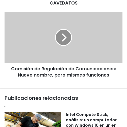
por
CAVEDATOS
CAVEDATOS
Comisión
de
Regulación
de
Comunicaciones:
Nuevo
nombre,
pero
mismas
Comisión de Regulación de Comunicaciones:
funciones
Nuevo nombre, pero mismas funciones
Publicaciones relacionadas
Intel Compute Stick,
análisis: un computador
con Windows 10 en un en