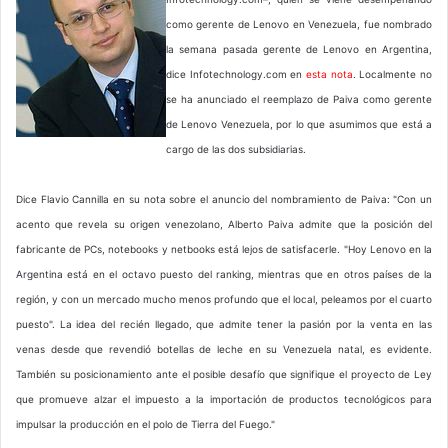
como gerente de Lenovo en Venezuela, fue nombrado
la semana pasada gerente de Lenovo en Argentina,
dice Infotechnology.com en
esta nota
. Localmente no
se ha anunciado el reemplazo de Paiva como gerente
de Lenovo Venezuela, por lo que asumimos que está a
cargo de las dos subsidiarias.
Dice Flavio Cannilla en su nota sobre el anuncio del nombramiento de Paiva: "Con un
acento que revela su origen venezolano, Alberto Paiva admite que la posición del
fabricante de PCs, notebooks y netbooks está lejos de satisfacerle. "Hoy Lenovo en la
Argentina está en el octavo puesto del ranking, mientras que en otros países de la
región, y con un mercado mucho menos profundo que el local, peleamos por el cuarto
puesto". La idea del recién llegado, que admite tener la pasión por la venta en las
venas desde que revendió botellas de leche en su Venezuela natal, es evidente.
También su posicionamiento ante el posible desafío que signifique el proyecto de Ley
que promueve alzar el impuesto a la importación de productos tecnológicos para
impulsar la producción en el polo de Tierra del Fuego."