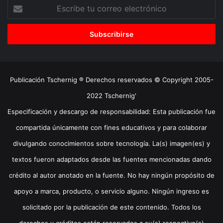
Escribe
tu
correo
electrónico
Publicación Tschernig ® Derechos reservados © Copyright 2005-
2022 Tschernig'
Especificación y descargo de responsabilidad: Esta publicación fue
compartida únicamente con fines educativos y para colaborar
divulgando conocimientos sobre tecnología. La(s) imagen(es) y
textos fueron adaptados desde las fuentes mencionadas dando
crédito al autor anotado en la fuente. No hay ningún propósito de
apoyo a marca, producto, o servicio alguno. Ningún ingreso es
solicitado por la publicación de este contenido. Todos los
derechos y créditos están reservados a su(s) respectivo(s)