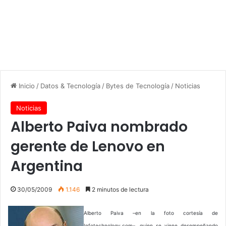
Inicio
/
Datos & Tecnología
/
Bytes de Tecnología
/
Noticias
Noticias
Alberto Paiva nombrado
gerente de Lenovo en
Argentina
30/05/2009
1.146
2 minutos de lectura
Alberto Paiva –en la foto cortesía de
Infotechnology.com–, quien se viene desempeñando