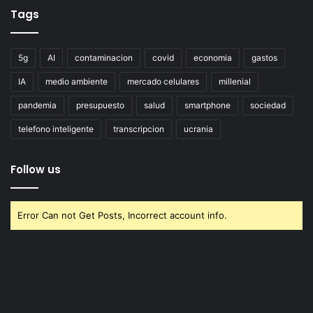
Tags
5g
AI
contaminacion
covid
economia
gastos
IA
medio ambiente
mercado celulares
millenial
pandemia
presupuesto
salud
smartphone
sociedad
telefono inteligente
transcripcion
ucrania
Follow us
Error Can not Get Posts, Incorrect account info.