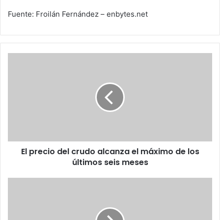
Fuente: Froilán Fernández – enbytes.net
El
precio
del
crudo
alcanza
el
máximo
de
los
El precio del crudo alcanza el máximo de los
últimos
seis
últimos seis meses
meses
Alberto
Paiva
nombrado
gerente