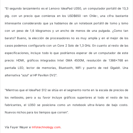
"El segundo lanzamiento es el Lenovo IdeaPad U350, un computador portátil de 13,3
plg. con un precio que comienza en los USD$650 –en Chile–, una cifra bastante
interesante considerando que ya hablamos de un notebook portátil de tomo y lomo
con un peso de 1,6 kilogramos y un ancho de menos de una pulgada. ¿Como tan
barato? Bueno, la elección de procesadores no es muy amplia y en el mejor de los
casos podemos configurarlo con un Core 2 Solo de 1,3 GHz. En cuanto al resto de las
especificaciones, incluye todo lo que podríamos esperar de un computador de este
precio: HDMI, gráficos integrados Intel GMA 4500M, resolución de 1366×768 en
pantalla LED, lector de memorias, Bluetooth, WiFi y puerto de red Gigabit. Una
alternativa "azul" al HP Pavilion DV2".
"Mientras que el IdeaPad S12 se sitúa en el segmento norte en la escala de precios de
los netbooks, pero a su favor incluye gráficos superiores al todo el resto de los
fabricantes, el U350 se posiciona como un notebook ultra-liviano de bajo costo.
Nuevos nichos para los tiempos que corren".
Vía Fayer Wayer e
Infotechnology.com
.