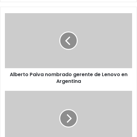
Alberto
Paiva
nombrado
gerente
de
Lenovo
en
Argentina
Alberto Paiva nombrado gerente de Lenovo en
Argentina
Anayda
Frisneda
nueva
gerente
de
Microsoft
Venezuela