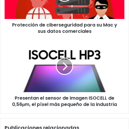
Mac
y
sus
datos
Protección de ciberseguridad para su Mac y
comerciales
sus datos comerciales
Presentan
el
sensor
de
imagen
ISOCELL
de
0,56μm,
el
Presentan el sensor de imagen ISOCELL de
píxel
más
0,56μm, el píxel más pequeño de la industria
pequeño
de
la
Publicaciones relacionadas
industria