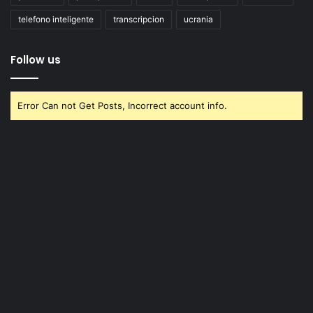
telefono inteligente
transcripcion
ucrania
Follow us
Error Can not Get Posts, Incorrect account info.