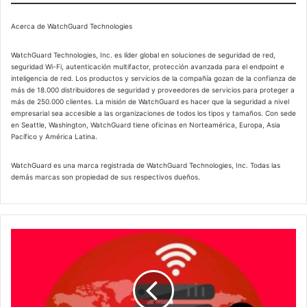
Acerca de WatchGuard Technologies
WatchGuard Technologies, Inc. es líder global en soluciones de seguridad de red,
seguridad Wi-Fi, autenticación multifactor, protección avanzada para el endpoint e
inteligencia de red. Los productos y servicios de la compañía gozan de la confianza de
más de 18.000 distribuidores de seguridad y proveedores de servicios para proteger a
más de 250.000 clientes. La misión de WatchGuard es hacer que la seguridad a nivel
empresarial sea accesible a las organizaciones de todos los tipos y tamaños. Con sede
en Seattle, Washington, WatchGuard tiene oficinas en Norteamérica, Europa, Asia
Pacífico y América Latina.
WatchGuard es una marca registrada de WatchGuard Technologies, Inc. Todas las
demás marcas son propiedad de sus respectivos dueños.
Protección
de
ciberseguridad
para
su