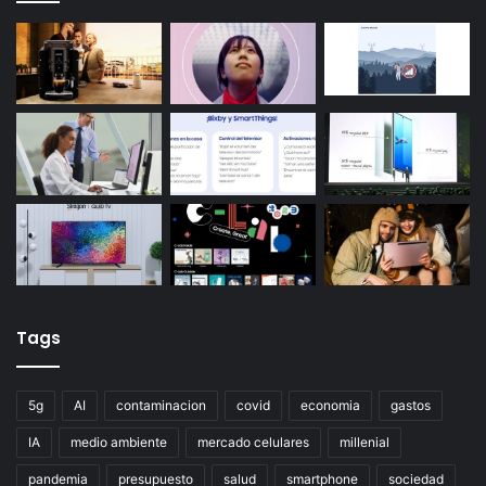
Tags
5g
AI
contaminacion
covid
economia
gastos
IA
medio ambiente
mercado celulares
millenial
pandemia
presupuesto
salud
smartphone
sociedad