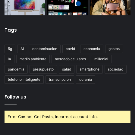
Tags
5g
AI
contaminacion
covid
economia
gastos
IA
medio ambiente
mercado celulares
millenial
pandemia
presupuesto
salud
smartphone
sociedad
telefono inteligente
transcripcion
ucrania
Follow us
Error Can not Get Posts, Incorrect account info.