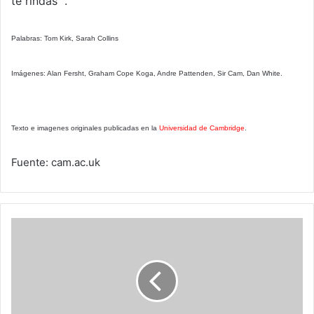
te rindas ".
Palabras: Tom Kirk, Sarah Collins
Imágenes: Alan Fersht, Graham Cope Koga, Andre Pattenden, Sir Cam, Dan White.
Texto e imagenes originales publicadas en la
Universidad de Cambridge
.
Fuente: cam.ac.uk
Colombia:
en
internet
se
verificó
el
mayor