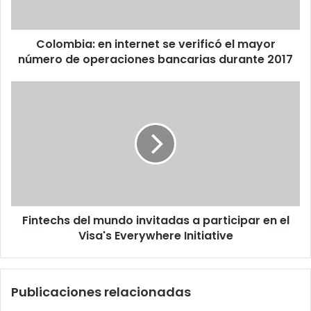
número
de
Colombia: en internet se verificó el mayor
operaciones
bancarias
número de operaciones bancarias durante 2017
durante
2017
Fintechs
del
mundo
invitadas
a
participar
en
el
Visa's
Fintechs del mundo invitadas a participar en el
Everywhere
Initiative
Visa's Everywhere Initiative
Publicaciones relacionadas