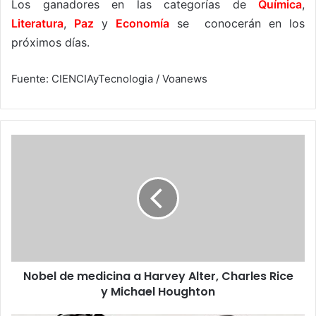
Los ganadores en las categorías de
Química
,
Literatura
,
Paz
y
Economía
se conocerán en los
próximos días.
Fuente: CIENCIAyTecnologia / Voanews
Nobel
de
medicina
a
Harvey
Alter,
Charles
Rice
y
Nobel de medicina a Harvey Alter, Charles Rice
Michael
Houghton
y Michael Houghton