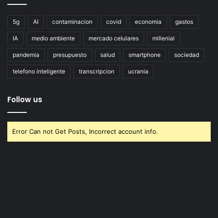
5g
AI
contaminacion
covid
economia
gastos
IA
medio ambiente
mercado celulares
millenial
pandemia
presupuesto
salud
smartphone
sociedad
telefono inteligente
transcripcion
ucrania
Follow us
Error Can not Get Posts, Incorrect account info.