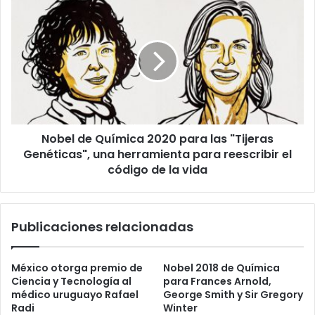
Nobel
de
Química
2020
para
las
"Tijeras
Genéticas",
una
Nobel de Química 2020 para las "Tijeras
herramienta
para
Genéticas", una herramienta para reescribir el
reescribir
código de la vida
el
código
de
Publicaciones relacionadas
la
vida
México otorga premio de
Nobel 2018 de Química
Ciencia y Tecnología al
para Frances Arnold,
médico uruguayo Rafael
George Smith y Sir Gregory
Radi
Winter