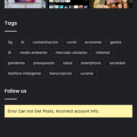
Tags
5g
AI
contaminacion
covid
economia
gastos
IA
medio ambiente
mercado celulares
millenial
pandemia
presupuesto
salud
smartphone
sociedad
telefono inteligente
transcripcion
ucrania
Follow us
Error Can not Get Posts, Incorrect account info.