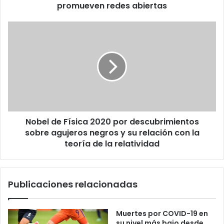
promueven redes abiertas
Nobel
de
Física
2020
por
descubrimientos
sobre
agujeros
negros
Nobel de Física 2020 por descubrimientos
y
su
sobre agujeros negros y su relación con la
relación
teoría de la relatividad
con
la
teoría
Publicaciones relacionadas
de
la
relatividad
Muertes por COVID-19 en
su nivel más bajo desde