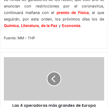
anuncian con restricciones por el coronavirus,
continuará mañana con el
premio de Física
, al que
seguirán, por este orden, los próximos días los de
Química
,
Literatura
,
de la Paz
y
Economía
.
Fuente: MM – THP
Las
4
operadoras
más
grandes
de
Europa
promueven
redes
Las 4 operadoras más grandes de Europa
abiertas