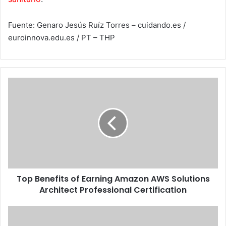
Fuente: Genaro Jesús Ruíz Torres – cuidando.es /
euroinnova.edu.es / PT – THP
Top
Benefits
of
Earning
Amazon
AWS
Solutions
Architect
Professional
Top Benefits of Earning Amazon AWS Solutions
Certification
Architect Professional Certification
2021:
¿Cuál