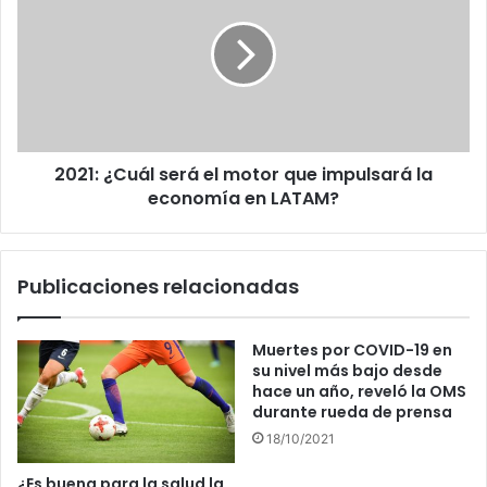
será
el
motor
que
impulsará
la
economía
2021: ¿Cuál será el motor que impulsará la
en
LATAM?
economía en LATAM?
Publicaciones relacionadas
Muertes por COVID-19 en
su nivel más bajo desde
hace un año, reveló la OMS
durante rueda de prensa
18/10/2021
¿Es buena para la salud la