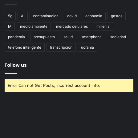
5g
AI
contaminacion
covid
economia
gastos
IA
medio ambiente
mercado celulares
millenial
pandemia
presupuesto
salud
smartphone
sociedad
telefono inteligente
transcripcion
ucrania
Follow us
Error Can not Get Posts, Incorrect account info.