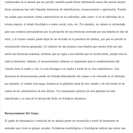
conductuales en el animal que las percibe, también puede llevar información acerca del animal emisor.
Estas sustancias han sido llamadas feromonas de identificación, reconocimiento o apreciación. Pueden
ser usadas para reconocer ciertas características en un individuo, tales como: si es un individuo de la
misma especie, el estado fisiológico o status social, sexo, etc. Por ejemplo, un carnero es estimulado
para una conducta precopulatoria por la percepción de una feromona secretada por una hembra en fase de
estro, y el mismo carnero puede dejar de ser excitado en la presencia de machos, por que no percibe la
estimulación olorosa apropiada. Un cachorro de rata alcanza a una hembra que secreta leche por que
emite una feromona maternal, mientras que no sigue a una hembra que no secreta leche, porque esta no
tiene la feromona. Además, el reconocimiento olfatorio es importante para el establecimiento del
vínculo entre la madre y cría. La cría distingue a su madre a través de su olor característico. Una
feromona de reconocimiento puede ser liberada directamente del cuerpo o ser colocada en el substrato;
por ejemplo, el venado cola negra, husmea en la glándula tarsal de otro venado y de este modo se da
cuenta de las características de este último. Un componente químico de esta glándula ha sido
identificado y se trata de la lactona del ácido cis-4-hidroxi decenoico.
Reconocimiento Del Status
.
El grado de dominancia o sumisión de un animal puede ser reconocida a través de feromonas en
animales que viven en grupos sociales. Evidencias morfológicas y fisiológicas indican que existe una