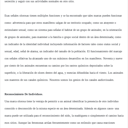
secreción y seguir con sus actividades normales en otro sitio.
Esas señales olorosas tienen múltiples funciones y se ha encontrado que tales marcas pueden funcionar
como: advertencia para que otros mamíferos salgan de un territorio ocupado; como un atrayente o
estimulante sexual; como un sistema para señalar el habitat de un grupo de animales; en la orientación
de grupos de animales; para mantener a la familia o grupo social dentro de un área determinada; como
un indicador de la identidad individual incluyendo información de factores tales como status social y
sexual, edad; señal de alarma; un indicador del tamaño de la población. El funcionamiento del marcaje
con señales olfativas ha alcanzado uno de sus máximos desarrollos en los mamíferos. Noventa y nueve
por ciento de los animales encuentran su camino por los rastros químicos depositados sobre la
superficie, o la liberación de olores dentro del agua, y esencias difundidas hacia el viento. Los animales
son maestros de sus canales químicos. Nosotros somos los genios de los canales audiovisuales.
Reconocimiento De Individuos
.
Una marca olorosa tiene la ventaja de permitir a un animal identificar la presencia de otro individuo
conocido o desconocido de la misma especie en un área determinada. Además en algunos casos- una
marca puede ser utilizada para el reconocimiento del nido, la madriguera o simplemente el camino hacia
esos sitios. Aunque las feromonas actúan frecuentemente como un estímulo que causa reacciones