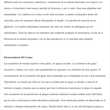
diferencia entre las secreciones cualitativas y cuantitativas de un animal dominante con respecto a su
sumiso, el dominante vierte mayor cantidad de feromonas y por lo tanto, tiene unas glándulas más
desarrolladas. Los cambios en el status social están asociados a cambios hormonales dentro del
individuo, pues las hormonas afectan directamente el tamaño y la cantidad de secreción de las
glándulas. Los machos dominantes mantienen más altos los niveles de andrógenos que los
subordinados. Entre las especies de mamíferos que establecen jerarquías de dominancia, el olor de la
feromona de un animal dominante o de un área marcada por el, es suficiente para mantener
subordinados a distancia.
Reconocimiento Del Grupo
.
Los mamíferos de muchas especies viven juntos, en grupos sociales. Los miembros del grupo
reconocen y toleran a los otros, pero generalmente no soportan a los miembros de otros grupos. El
reconocimiento de los miembros del grupo está acompañado por el despliegue de una o más feromonas.
Típicamente, un animal que tiene un olor que es extraño para un grupo es atacado si entra en el
territorio ocupado, mientras que un animal que tiene la feromona conocida por el grupo es aceptado.
Este mecanismo de reconocimiento de grupos mantiene relaciones sociales estables entre individuos
que en otras circunstancias serían adversarios potenciales. Estas feromonas pueden ser depositadas en el
ambiente o liberarse directamente del cuerpo. Resulta difícil saber si el olor que distingue al grupo es