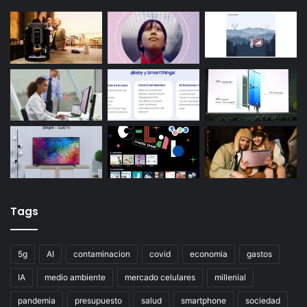
Tags
5g
AI
contaminacion
covid
economia
gastos
IA
medio ambiente
mercado celulares
millenial
pandemia
presupuesto
salud
smartphone
sociedad