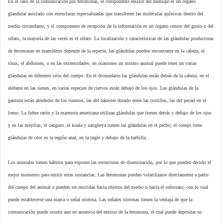
En el caso de la comunicación por feromonas, el componente emisor del mensaje es un órgano
glandular asociado con estructuras especializadas que transfieren las moléculas químicas dentro del
medio circundante, y el componente de recepción de la información es un órgano censor del gusto o del
olfato, la mayoría de las veces es el olfato. La localización y características de las glándulas productoras
de feromonas en mamíferos depende de la especie, las glándulas pueden encontrarse en la cabeza, el
tórax, el abdomen, o en las extremidades; en ocasiones un mismo animal puede tener un varias
glándulas en diferente sitio del cuerpo. En el dromedario las glándulas están detrás de la cabeza, en el
elefante en las sienes, en varias especies de ciervos están debajo de los ojos. Las glándulas de la
gamuza están alrededor de los cuernos, las del hámster dorado entre las costillas, las del pecarí en el
lomo. La liebre ratón y la marmota americana utilizan glándulas que tienen detrás y debajo de los ojos
y en las mejillas; el canguro ,el koala y zarigüeya tienen las glándulas en el pecho; el conejo tiene
glándulas de olor en la región anal, en la ingle y debajo de la barbilla.
Los animales tienen hábitos para exponer las estructuras de diseminación, por lo que pueden decidir el
mejor momento para emitir estas sustancias. Las feromonas pueden volatilizarse directamente a partir
del cuerpo del animal o pueden ser emitidas hacia objetos del medio o hacia el substrato, con lo cual
puede establecerse una marca o señal olorosa. Las señales olorosas tienen la ventaja de que la
comunicación puede ocurrir aun en ausencia del emisor de la feromona, el cual puede depositar su