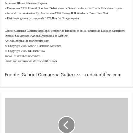
American.Blume Ediciones España
– Feromonas.1976.Edward O.Wilson.Selecciones de Scientific American.Blume Ediciones España
– Animal communication by pheromones.1976.Shorey H.H.Academic Press New York
– Fisiología general y comparada.1978.Hoar W.Omega españa
Gabriel Camarena Gutierrez (Biólogo. Profesor de Bioquímica en la Facultad de Estudios Superiores
Iztacala. Universidad Nacional Autonoma de México)
Articulo original de redcientifica.com
© Copyright 2005 Gabriel Camarena Gutierrez.
© Copyright 2005 REDcientífica.
Todos los derechos reservados.
Usado con autorización de redcientifica.com
Fuente: Gabriel Camarena Gutierrez – redcientifica.com
Centenario
de
la
muerte
de
Pierre