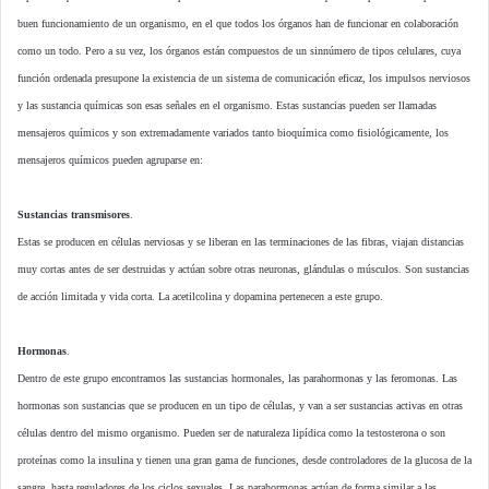
buen funcionamiento de un organismo, en el que todos los órganos han de funcionar en colaboración
como un todo. Pero a su vez, los órganos están compuestos de un sinnúmero de tipos celulares, cuya
función ordenada presupone la existencia de un sistema de comunicación eficaz, los impulsos nerviosos
y las sustancia químicas son esas señales en el organismo. Estas sustancias pueden ser llamadas
mensajeros químicos y son extremadamente variados tanto bioquímica como fisiológicamente, los
mensajeros químicos pueden agruparse en:
Sustancias transmisores
.
Estas se producen en células nerviosas y se liberan en las terminaciones de las fibras, viajan distancias
muy cortas antes de ser destruidas y actúan sobre otras neuronas, glándulas o músculos. Son sustancias
de acción limitada y vida corta. La acetilcolina y dopamina pertenecen a este grupo.
Hormonas
.
Dentro de este grupo encontramos las sustancias hormonales, las parahormonas y las feromonas. Las
hormonas son sustancias que se producen en un tipo de células, y van a ser sustancias activas en otras
células dentro del mismo organismo. Pueden ser de naturaleza lipídica como la testosterona o son
proteínas como la insulina y tienen una gran gama de funciones, desde controladores de la glucosa de la
sangre, hasta reguladores de los ciclos sexuales. Las parahormonas actúan de forma similar a las