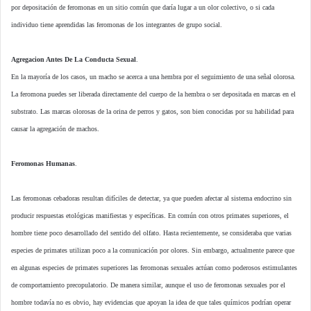
por depositación de feromonas en un sitio común que daría lugar a un olor colectivo, o si cada
individuo tiene aprendidas las feromonas de los integrantes de grupo social.
Agregacion Antes De La Conducta Sexual
.
En la mayoría de los casos, un macho se acerca a una hembra por el seguimiento de una señal olorosa.
La feromona puedes ser liberada directamente del cuerpo de la hembra o ser depositada en marcas en el
substrato. Las marcas olorosas de la orina de perros y gatos, son bien conocidas por su habilidad para
causar la agregación de machos.
Feromonas Humanas
.
Las feromonas cebadoras resultan difíciles de detectar, ya que pueden afectar al sistema endocrino sin
producir respuestas etológicas manifiestas y específicas. En común con otros primates superiores, el
hombre tiene poco desarrollado del sentido del olfato. Hasta recientemente, se consideraba que varias
especies de primates utilizan poco a la comunicación por olores. Sin embargo, actualmente parece que
en algunas especies de primates superiores las feromonas sexuales actúan como poderosos estimulantes
de comportamiento precopulatorio. De manera similar, aunque el uso de feromonas sexuales por el
hombre todavía no es obvio, hay evidencias que apoyan la idea de que tales químicos podrían operar