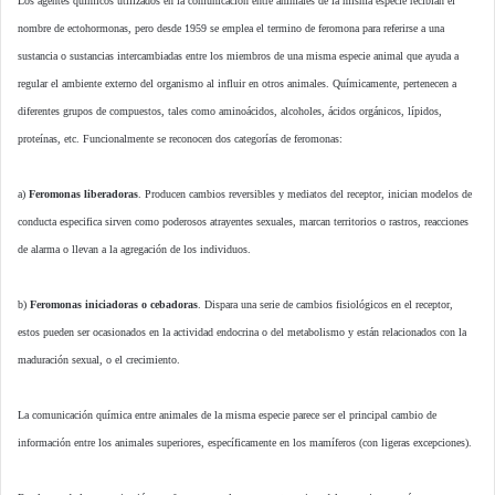
Los agentes químicos utilizados en la comunicación entre animales de la misma especie recibían el
nombre de ectohormonas, pero desde 1959 se emplea el termino de feromona para referirse a una
sustancia o sustancias intercambiadas entre los miembros de una misma especie animal que ayuda a
regular el ambiente externo del organismo al influir en otros animales. Químicamente, pertenecen a
diferentes grupos de compuestos, tales como aminoácidos, alcoholes, ácidos orgánicos, lípidos,
proteínas, etc. Funcionalmente se reconocen dos categorías de feromonas:
a)
Feromonas liberadoras
. Producen cambios reversibles y mediatos del receptor, inician modelos de
conducta especifica sirven como poderosos atrayentes sexuales, marcan territorios o rastros, reacciones
de alarma o llevan a la agregación de los individuos.
b)
Feromonas iniciadoras o cebadoras
. Dispara una serie de cambios fisiológicos en el receptor,
estos pueden ser ocasionados en la actividad endocrina o del metabolismo y están relacionados con la
maduración sexual, o el crecimiento.
La comunicación química entre animales de la misma especie parece ser el principal cambio de
información entre los animales superiores, específicamente en los mamíferos (con ligeras excepciones).