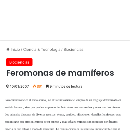
Inicio
/
Ciencia & Tecnología
/
Biociencias
Biociencias
Feromonas de mamiferos
10/01/2007
891
9 minutos de lectura
Para comunicarse en el reino animal, no existe unicamente el empleo de un lenguaje determinado en
sentido humano, sino que pueden emplearse también otros muchos medios y otros muchos niveles.
Los animales disponen de diversos recursos- olores, sonidos, vibraciones, destellos luminosos- para
comunicarse con otros miembros de su especie y esas señales emitidas son recogidas por órganos
especiales que actúan a modo de receptores. La comunicación es un requisito imprescindible para el