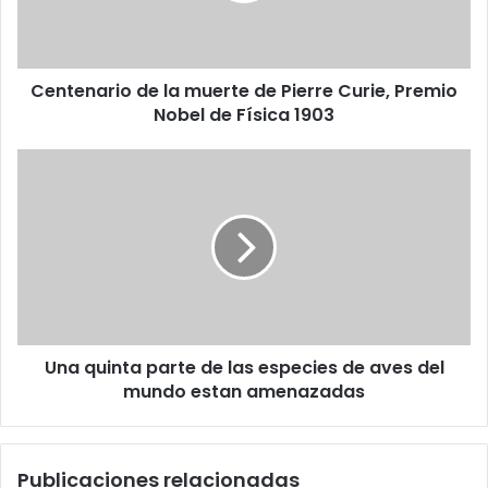
Curie,
Premio
Nobel
Centenario de la muerte de Pierre Curie, Premio
de
Física
Nobel de Física 1903
1903
Una
quinta
parte
de
las
especies
de
aves
del
Una quinta parte de las especies de aves del
mundo
estan
mundo estan amenazadas
amenazadas
Publicaciones relacionadas