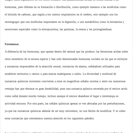
hormonas, pero difieren en su formación o distribución, como ejemplo tenemos a las moléculas como
el bióxido de carbono, que regula a los centros respiratorios en el cerebro; otro ejemplo son los
secretagogos que son moléculas importantes en la digestión; o son metabólitos como la histamina y
secreciones especiales como la eritropoyetina, las quininas, la renina y las prostaglandinas.
Feromonas
.
A diferencia de las hormonas, que operan dentro del animal que las produce, las feromonas actúan sobre
otros miembros de la misma especie y han sido denominadas hormonas sociales en las que se incluyen
a sustancias responsables de la atracción sexual, sustancias de alarma, señaladores utilizados para
establecer territorios y rastros o para marcar madrigueras o nidos. La diversidad y multitud de
sustancias químicas existentes convierten a estas en magnificas señales secretas y entre sus numerosas
ventajas hay que destacar su gran durabilidad, pues una sustancia química secretada por el emisor actúa
como señal durante mucho tiempo, incluso aunque el emisor abandone el lugar o interrumpa su
actividad emisora. Por otra parte, las señales químicas apenas se ven afectadas por las perturbaciones,
ya que las sustancias químicas además de ser muy resistentes, no son fáciles de modificar. Y es sobre
estas sustancias que centraremos nuestra atención en los siguientes párrafos.