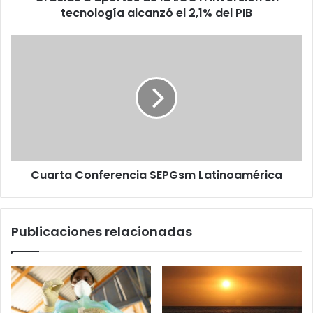
el
tecnología alcanzó el 2,1% del PIB
2,1%
del
Cuarta
PIB
Conferencia
SEPGsm
Latinoamérica
Cuarta Conferencia SEPGsm Latinoamérica
Publicaciones relacionadas