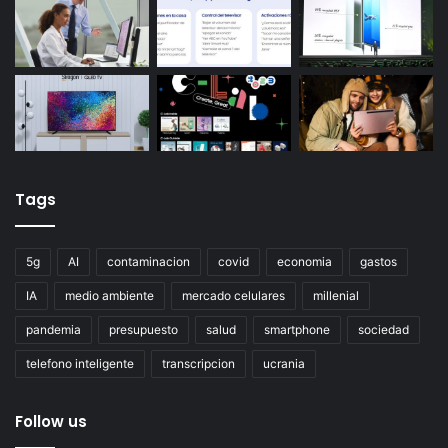
Tags
5g
AI
contaminacion
covid
economia
gastos
IA
medio ambiente
mercado celulares
millenial
pandemia
presupuesto
salud
smartphone
sociedad
telefono inteligente
transcripcion
ucrania
Follow us