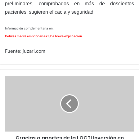
preliminares, comprobados en más de doscientos
pacientes, sugieren eficacia y seguridad.
Información complementaria en:
Células madre embrionarias: Una breve explicación
.
Fuente: juzari.com
Gracias
a
aportes
de
la
LOCTI
Inversión
en
tecnología
Gracias a aportes de la LOCTI Inversión en
alcanzó