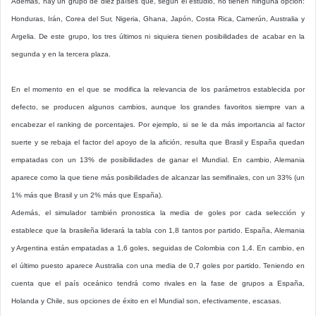
Además, hay un grupo de diez países que, según el estudio, no tienen ninguna opción:
Honduras, Irán, Corea del Sur, Nigeria, Ghana, Japón, Costa Rica, Camerún, Australia y
Argelia. De este grupo, los tres últimos ni siquiera tienen posibilidades de acabar en la
segunda y en la tercera plaza.
En el momento en el que se modifica la relevancia de los parámetros establecida por
defecto, se producen algunos cambios, aunque los grandes favoritos siempre van a
encabezar el ranking de porcentajes. Por ejemplo, si se le da más importancia al factor
suerte y se rebaja el factor del apoyo de la afición, resulta que Brasil y España quedan
empatadas con un 13% de posibilidades de ganar el Mundial. En cambio, Alemania
aparece como la que tiene más posibilidades de alcanzar las semifinales, con un 33% (un
1% más que Brasil y un 2% más que España).
Además, el simulador también pronostica la media de goles por cada selección y
establece que la brasileña liderará la tabla con 1,8 tantos por partido. España, Alemania
y Argentina están empatadas a 1,6 goles, seguidas de Colombia con 1,4. En cambio, en
el último puesto aparece Australia con una media de 0,7 goles por partido. Teniendo en
cuenta que el país oceánico tendrá como rivales en la fase de grupos a España,
Holanda y Chile, sus opciones de éxito en el Mundial son, efectivamente, escasas.