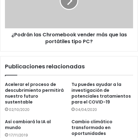
más
que
las
portátiles
tipo
¿Podrán las Chromebook vender más que las
PC?
portátiles tipo PC?
Publicaciones relacionadas
Acelerar el proceso de
Tu puedes ayudar a la
descubrimiento permitirá
investigación de
nuestro futuro
potenciales tratamientos
sustentable
para el COVID-19
02/10/2020
04/04/2020
Así cambiará la IA al
Cambio climático
mundo
transformado en
oportunidades
17/11/2019