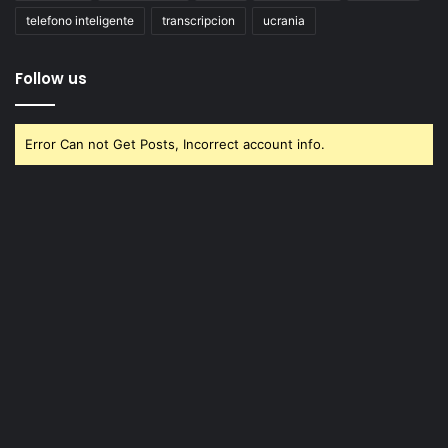
telefono inteligente
transcripcion
ucrania
Follow us
Error Can not Get Posts, Incorrect account info.