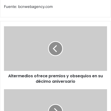
Fuente: bcnwebagency.com
Altermedios
ofrece
premios
y
obsequios
en
su
décimo
aniversario
Altermedios ofrece premios y obsequios en su
décimo aniversario
¿Podrán
las
Chromebook
vender