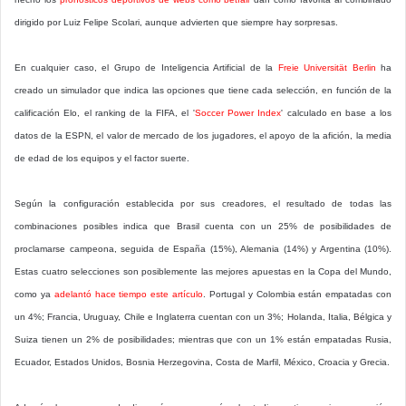
dirigido por Luiz Felipe Scolari, aunque advierten que siempre hay sorpresas.
En cualquier caso, el Grupo de Inteligencia Artificial de la
Freie Universität Berlin
ha
creado un simulador que indica las opciones que tiene cada selección, en función de la
calificación Elo, el ranking de la FIFA, el '
Soccer Power Index
' calculado en base a los
datos de la ESPN, el valor de mercado de los jugadores, el apoyo de la afición, la media
de edad de los equipos y el factor suerte.
Según la configuración establecida por sus creadores, el resultado de todas las
combinaciones posibles indica que Brasil cuenta con un 25% de posibilidades de
proclamarse campeona, seguida de España (15%), Alemania (14%) y Argentina (10%).
Estas cuatro selecciones son posiblemente las mejores apuestas en la Copa del Mundo,
como ya
adelantó hace tiempo este artículo
. Portugal y Colombia están empatadas con
un 4%; Francia, Uruguay, Chile e Inglaterra cuentan con un 3%; Holanda, Italia, Bélgica y
Suiza tienen un 2% de posibilidades; mientras que con un 1% están empatadas Rusia,
Ecuador, Estados Unidos, Bosnia Herzegovina, Costa de Marfil, México, Croacia y Grecia.