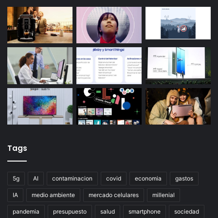
Tags
5g
AI
contaminacion
covid
economia
gastos
IA
medio ambiente
mercado celulares
millenial
pandemia
presupuesto
salud
smartphone
sociedad