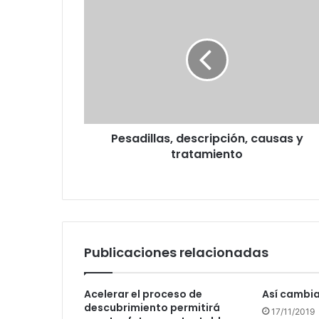
Pesadillas,
descripción,
causas
y
tratamiento
Pesadillas, descripción, causas y
tratamiento
Publicaciones relacionadas
Acelerar el proceso de
Así cambia
descubrimiento permitirá
17/11/2019