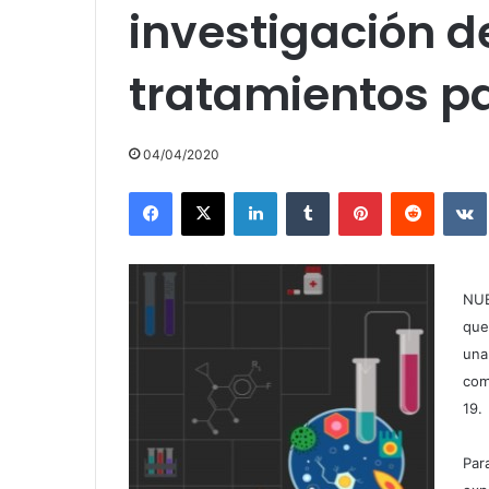
investigación d
tratamientos p
04/04/2020
Facebook
X
LinkedIn
Tumblr
Pinterest
Reddit
NUE
que
una
com
19.
Par