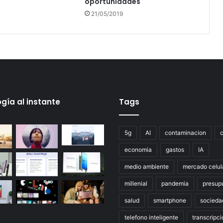
oportunidades
21/05/2019
gía al instante
Tags
5g
AI
contaminacion
economia
gastos
IA
medio ambiente
mercado celul
millenial
pandemia
presup
salud
smartphone
socieda
telefono inteligente
transcripci