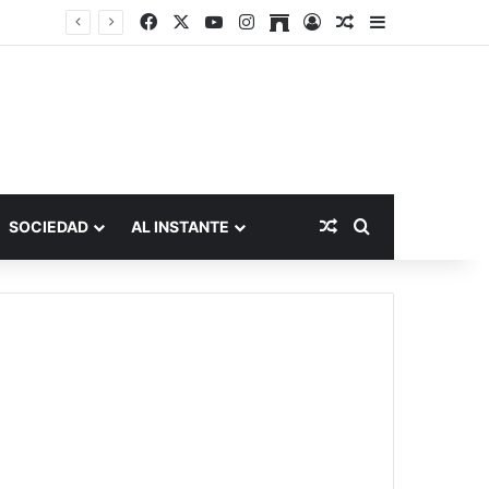
Facebook
X
YouTube
Instagram
Archive
Acceso
Publicación al a
Barra lateral
Publicación al aza
Buscar por
SOCIEDAD
AL INSTANTE