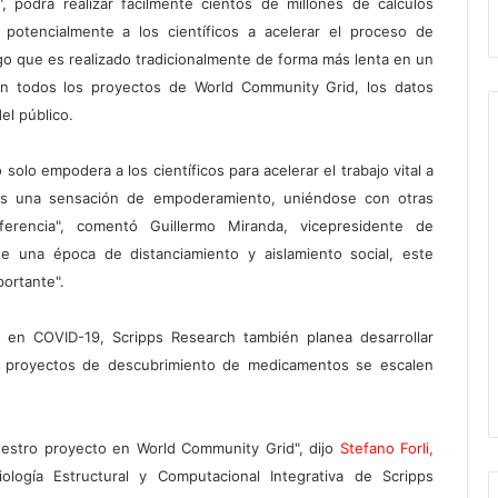
 podrá realizar fácilmente cientos de millones de cálculos
 potencialmente a los científicos a acelerar el proceso de
o que es realizado tradicionalmente de forma más lenta en un
con todos los proyectos de World Community Grid, los datos
el público.
lo empodera a los científicos para acelerar el trabajo vital a
ios una sensación de empoderamiento, uniéndose con otras
rencia", comentó Guillermo Miranda, vicepresidente de
te una época de distanciamiento y aislamiento social, este
ortante".
e en COVID-19, Scripps Research también planea desarrollar
s proyectos de descubrimiento de medicamentos se escalen
estro proyecto en World Community Grid", dijo
Stefano Forli,
logía Estructural y Computacional Integrativa de Scripps