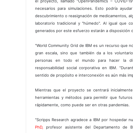
el proyecto, llamado "OpenPandemics – COVID-19",
necesarios para simulaciones. Esto podría ayudar
descubrimiento o reasignación de medicamentos, alg
laboratorio tradicional y "húmedo". Al igual que 
generados por este esfuerzo estarán a disposición d
"World Community Grid de IBM es un recurso que no so
gran escala, sino que también da a los voluntar
personas en todo el mundo para hacer la dife
responsabilidad social corporativa en IBM. "Duran
sentido de propósito e interconexión es aún más imp
Mientras que el proyecto se centrará inicialment
herramientas y métodos para permitir que futuro
rápidamente, como puede ser en otras pandemias.
"Scripps Research agradece a IBM por hospedar nu
PhD,
profesor asistente del Departamento de Bio