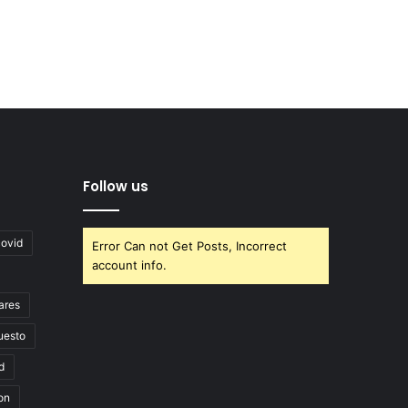
Follow us
covid
Error Can not Get Posts, Incorrect
account info.
ares
uesto
d
on