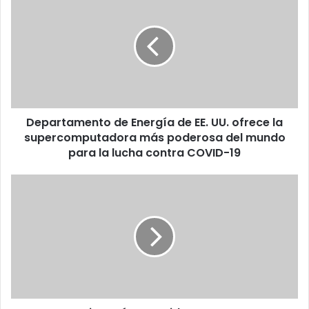
de
Energía
de
EE.
UU.
ofrece
la
supercomputadora
Departamento de Energía de EE. UU. ofrece la
más
poderosa
supercomputadora más poderosa del mundo
del
para la lucha contra COVID-19
mundo
para
¿Tu
la
negocio
lucha
está
contra
protegido
COVID-
contra
19
ataques
cibernéticos?