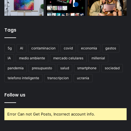
Tags
5g
AI
contaminacion
covid
economia
gastos
IA
medio ambiente
mercado celulares
millenial
pandemia
presupuesto
salud
smartphone
sociedad
telefono inteligente
transcripcion
ucrania
Follow us
Error Can not Get Posts, Incorrect account info.