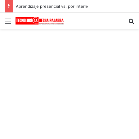
Aprendizaje presencial vs. por internet
Menú
B