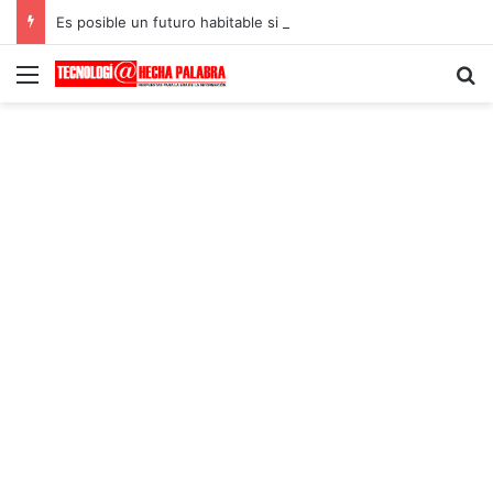
Es posible un futuro habitable si tomamos medidas climáticas urgentes
Menú
B