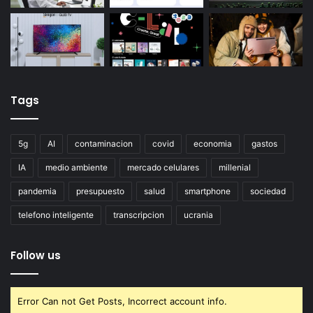
Tags
5g
AI
contaminacion
covid
economia
gastos
IA
medio ambiente
mercado celulares
millenial
pandemia
presupuesto
salud
smartphone
sociedad
telefono inteligente
transcripcion
ucrania
Follow us
Error Can not Get Posts, Incorrect account info.