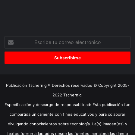
Escribe
tu
correo
electrónico
Publicación Tschernig ® Derechos reservados © Copyright 2005-
2022 Tschernig'
Especificación y descargo de responsabilidad: Esta publicación fue
compartida únicamente con fines educativos y para colaborar
divulgando conocimientos sobre tecnología. La(s) imagen(es) y
textos fueron adaptados desde las fuentes mencionadas dando