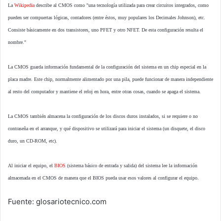
La
Wikipedia
describe al CMOS como "una tecnología utilizada para crear circuitos integrados, como
pueden ser compuertas lógicas, contadores (entre éstos, muy populares los Decimales Johnson), etc.
Consiste básicamente en dos transistores, uno PFET y otro NFET. De esta configuración resulta el
nombre."
La CMOS guarda información fundamental de la configuración del sistema en un chip especial en la
placa madre. Este chip, normalmente alimentado por una pila, puede funcionar de manera independiente
al resto del computador y mantiene el reloj en hora, entre otras cosas, cuando se apaga el sistema.
La CMOS también almacena la configuración de los discos duros instalados, si se requiere o no
contraseña en el arranque, y qué dispositivo se utilizará para iniciar el sistema (un disquete, el disco
duro, un CD-ROM, etc).
Al iniciar el equipo, el
BIOS
(sistema básico de entrada y salida) del sistema lee la información
almacenada en el CMOS de manera que el BIOS pueda usar esos valores al configurar el equipo.
Fuente: glosariotecnico.com