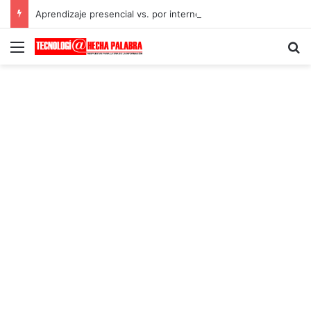
Aprendizaje presencial vs. por internet
Menú
B