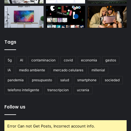
Tags
5g
AI
contaminacion
covid
economia
gastos
IA
medio ambiente
mercado celulares
millenial
pandemia
presupuesto
salud
smartphone
sociedad
telefono inteligente
transcripcion
ucrania
Follow us
Error Can not Get Posts, Incorrect account info.