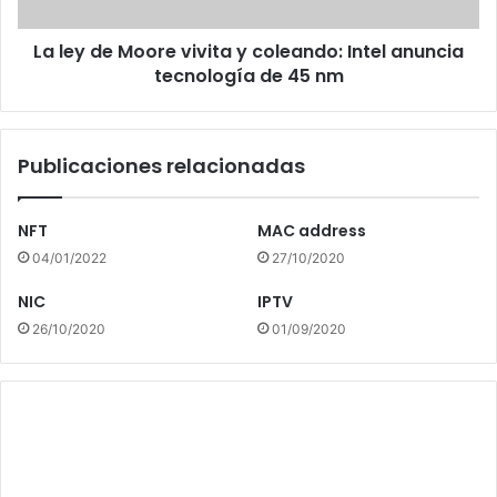
Intel
anuncia
La ley de Moore vivita y coleando: Intel anuncia
tecnología
de
tecnología de 45 nm
45
nm
Publicaciones relacionadas
NFT
MAC address
04/01/2022
27/10/2020
NIC
IPTV
26/10/2020
01/09/2020