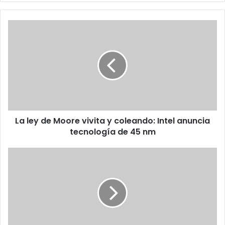
La
ley
de
Moore
vivita
y
coleando:
Intel
anuncia
La ley de Moore vivita y coleando: Intel anuncia
tecnología
de
tecnología de 45 nm
45
nm
La
ley
de
Moore
vivita
y
coleando: