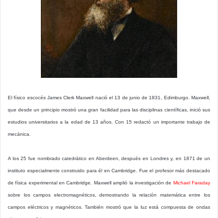
El físico escocés James Clerk Maxwell nació el 13 de junio de 1831, Edimburgo. Maxwell,
que desde un principio mostró una gran facilidad para las disciplinas científicas, inició sus
estudios universitarios a la edad de 13 años. Con 15 redactó un importante trabajo de
mecánica.
A los 25 fue nombrado catedrático en Aberdeen, después en Londres y, en 1871 de un
instituto especialmente construido para él en Cambridge. Fue el profesor más destacado
de física experimental en Cambridge. Maxwell amplió la investigación de
Michael Faraday
sobre los campos electromagnéticos, demostrando la relación matemática entre los
campos eléctricos y magnéticos. También mostró que la luz está compuesta de ondas