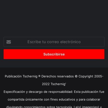
Escribe
tu
correo
electrónico
Publicación Tschernig ® Derechos reservados © Copyright 2005-
2022 Tschernig'
Especificación y descargo de responsabilidad: Esta publicación fue
compartida únicamente con fines educativos y para colaborar
divulgando conocimientos sobre tecnología. La(s) imagen(es) y