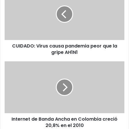
causa
pandemia
peor
que
la
gripe
AH1N1
CUIDADO: Virus causa pandemia peor que la
gripe AH1N1
Internet
de
Banda
Ancha
en
Colombia
creció
20,8%
en
Internet de Banda Ancha en Colombia creció
el
2010
20,8% en el 2010