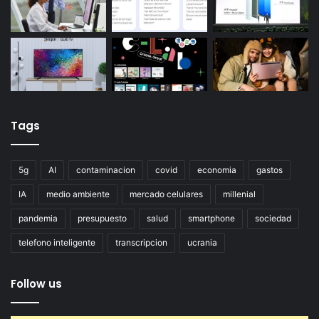
Tags
5g
AI
contaminacion
covid
economia
gastos
IA
medio ambiente
mercado celulares
millenial
pandemia
presupuesto
salud
smartphone
sociedad
telefono inteligente
transcripcion
ucrania
Follow us