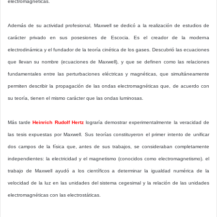
electromagnéticas.
Además de su actividad profesional, Maxwell se dedicó a la realización de estudios de
carácter privado en sus posesiones de Escocia. Es el creador de la moderna
electrodinámica y el fundador de la teoría cinética de los gases. Descubrió las ecuaciones
que llevan su nombre (ecuaciones de Maxwell), y que se definen como las relaciones
fundamentales entre las perturbaciones eléctricas y magnéticas, que simultáneamente
permiten describir la propagación de las ondas electromagnéticas que, de acuerdo con
su teoría, tienen el mismo carácter que las ondas luminosas.
Más tarde
Heinrich Rudolf Hertz
lograría demostrar experimentalmente la veracidad de
las tesis expuestas por Maxwell. Sus teorías constituyeron el primer intento de unificar
dos campos de la física que, antes de sus trabajos, se consideraban completamente
independientes: la electricidad y el magnetismo (conocidos como electromagnetismo). el
trabajo de Maxwell ayudó a los científicos a determinar la igualdad numérica de la
velocidad de la luz en las unidades del sistema cegesimal y la relación de las unidades
electromagnéticas con las electrostáticas.