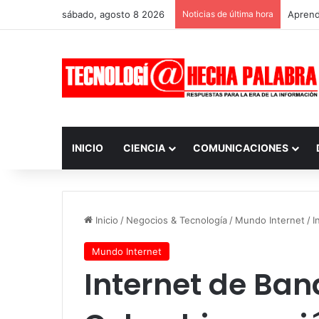
sábado, agosto 8 2026
Noticias de última hora
Aprendi
INICIO
CIENCIA
COMUNICACIONES
Inicio
/
Negocios & Tecnología
/
Mundo Internet
/
I
Mundo Internet
Internet de Ba