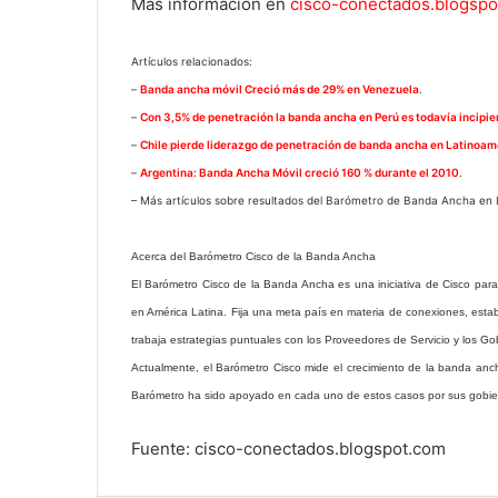
Más información en
cisco-conectados.blogsp
Artículos relacionados:
–
Banda ancha móvil Creció más de 29% en Venezuela
.
–
Con 3,5% de penetración la banda ancha en Perú es todavía incipie
–
Chile pierde liderazgo de penetración de banda ancha en Latinoam
–
Argentina: Banda Ancha Móvil creció 160 % durante el 2010
.
– Más artículos sobre resultados del Barómetro de Banda Ancha en
Acerca del Barómetro Cisco de la Banda Ancha
El Barómetro Cisco de la Banda Ancha es una iniciativa de Cisco par
en América Latina. Fija una meta país en materia de conexiones, estab
trabaja estrategias puntuales con los Proveedores de Servicio y 
Actualmente, el Barómetro Cisco mide el crecimiento de la banda anch
Barómetro ha sido apoyado en cada uno de estos casos por sus gobie
Fuente: cisco-conectados.blogspot.com