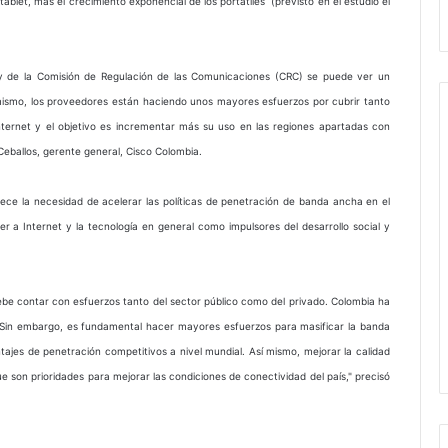
tablet, más el crecimiento exponencial de los portátiles (previsto en el estudio el
C y de la Comisión de Regulación de las Comunicaciones (CRC) se puede ver un
mismo, los proveedores están haciendo unos mayores esfuerzos por cubrir tanto
nternet y el objetivo es incrementar más su uso en las regiones apartadas con
eballos, gerente general, Cisco Colombia.
lece la necesidad de acelerar las políticas de penetración de banda ancha en el
er a Internet y la tecnología en general como impulsores del desarrollo social y
be contar con esfuerzos tanto del sector público como del privado. Colombia ha
Sin embargo, es fundamental hacer mayores esfuerzos para masificar la banda
ajes de penetración competitivos a nivel mundial. Así mismo, mejorar la calidad
e son prioridades para mejorar las condiciones de conectividad del país," precisó