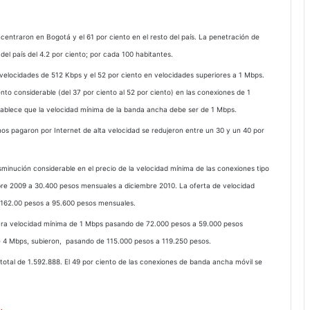
centraron en Bogotá y el 61 por ciento en el resto del país. La penetración de
el país del 4.2 por ciento; por cada 100 habitantes.
 velocidades de 512 Kbps y el 52 por ciento en velocidades superiores a 1 Mbps.
nto considerable (del 37 por ciento al 52 por ciento) en las conexiones de 1
ablece que la velocidad mínima de la banda ancha debe ser de 1 Mbps.
os pagaron por Internet de alta velocidad se redujeron entre un 30 y un 40 por
minución considerable en el precio de la velocidad mínima de las conexiones tipo
re 2009 a 30.400 pesos mensuales a diciembre 2010. La oferta de velocidad
162.00 pesos a 95.600 pesos mensuales.
para velocidad mínima de 1 Mbps pasando de 72.000 pesos a 59.000 pesos
e 4 Mbps, subieron, pasando de 115.000 pesos a 119.250 pesos.
total de 1.592.888. El 49 por ciento de las conexiones de banda ancha móvil se