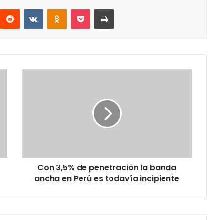
interest
Reddit
VKontakte
Odnoklassniki
Pocket
Imprimir
Con
3,5%
de
penetración
la
banda
ancha
en
Perú
Con 3,5% de penetración la banda
es
todavía
ancha en Perú es todavía incipiente
incipiente