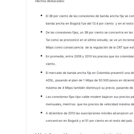
Hechos destacados:
El 38 por ciento de las conexiones de banda ancha fija se con
banda ancha en Bogotá fue del 13.4 por ciento y en el resto d
De las conexiones fijas, un 38 por ciento se concentra en las
Tal como se pronosticó en el último estudio, se ve un increme
Mbps como consecuencia de la regulación de la CRT que est
En promedio, entre 2009 y 2010 los precios que los colombian
ciento.
El mercado de banda ancha fija en Colombia presentó una dis
ADSL, pasando el plan de 1 Mbps de 50.500 pesos en diciemb
máxima de 4 Mbps también disminuyó su precio, pasando de 
Las conexiones fijas tipo cable modem bajaron sus precios 
mensuales, mientras que los precios de velocidad máxima d
A diciembre de 2010 las suscripciones móviles alcanzaron un 
concentran en Bogotá y el 51 por ciento en el resto del país.