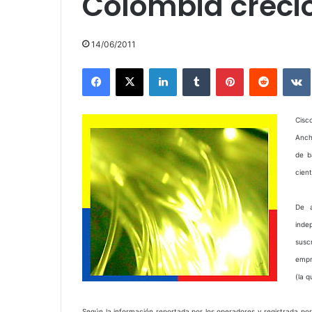
Colombia creció
14/06/2011
Facebook
X
LinkedIn
Tumblr
Pinterest
Reddit
Cisc
Anch
de b
cien
De a
inde
susc
empr
(la 
Según la información reportada por los operadores y registrada por