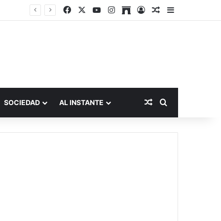
Facebook
X
YouTube
Instagram
Archive
Acceso
Publicación al a
Barra lateral
Publicación al aza
Buscar por
SOCIEDAD
AL INSTANTE