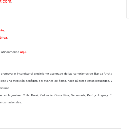
ot.com
.
nte
.
érica
.
 Latinoamérica
aquí
.
a promover e incentivar el crecimiento acelerado de las conexiones de Banda Ancha
lece una medición periódica del avance de éstas, hace públicos estos resultados, y
los Gobiernos.
a en Argentina, Chile, Brasil, Colombia, Costa Rica, Venezuela, Perú y Uruguay. El
rnos nacionales.