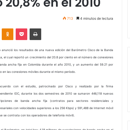
 20,8% en el 2010
713
4 minutos de lectura
VKontakte
Odnoklassniki
Pocket
Imprimir
o anunció los resultados de una nueva edición del Barómetro Cisco de la Banda
a, el cual reportó un crecimiento del 20.8 por ciento en el número de conexiones
anda ancha fija en Colombia durante el año 2010, y un aumento del 59.21 por
to en las conexiones móviles durante el mismo período.
cuerdo con el estudio, patrocinado por Cisco y realizado por la firma
pendiente IDC, durante los dos semestres de 2010 se sumaron 446,118 nuevas
ripciones de banda ancha fija (contratos para sectores residenciales y
esariales con velocidades superiores a los 256 Kbps) y 591,488 de Internet móvil
que se contrata con los operadores de telefonía móvil).
 el Barómetro, en total hay 4.18 millones de suscripciones de banda ancha en el