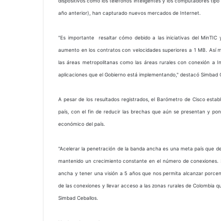
dispositivos como los teléfonos inteligentes y los computadores tipo 
año anterior), han capturado nuevos mercados de Internet.
"Es importante resaltar cómo debido a las iniciativas del MinTI
aumento en los contratos con velocidades superiores a 1 MB. Así 
las áreas metropolitanas como las áreas rurales con conexión a I
aplicaciones que el Gobierno está implementando," destacó Simbad C
A pesar de los resultados registrados, el Barómetro de Cisco estab
país, con el fin de reducir las brechas que aún se presentan y pon
económico del país.
"Acelerar la penetración de la banda ancha es una meta país que de
mantenido un crecimiento constante en el número de conexiones. 
ancha y tener una visión a 5 años que nos permita alcanzar porcent
de las conexiones y llevar acceso a las zonas rurales de Colombia qu
Simbad Ceballos.