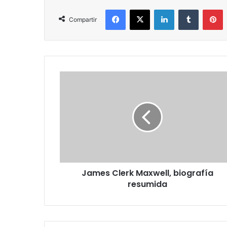
Facebook
X
LinkedIn
Tumblr
P
Compartir
James
Clerk
Maxwell,
biografía
resumida
James Clerk Maxwell, biografía
resumida