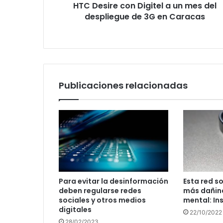
HTC Desire con Digitel a un mes del
de
3G
despliegue de 3G en Caracas
en
Caracas
Publicaciones relacionadas
Para evitar la desinformación
Esta red so
deben regularse redes
más dañina
sociales y otros medios
mental: I
digitales
22/10/2022
28/02/2023