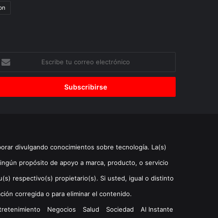
on
scribe
u
orreo
lectrónico
borar divulgando conocimientos sobre tecnología. La(s)
ingún propósito de apoyo a marca, producto, o servicio
) respectivo(s) propietario(s). Si usted, igual o distinto
ción corregida o para eliminar el contenido.
tretenimiento
Negocios
Salud
Sociedad
Al Instante