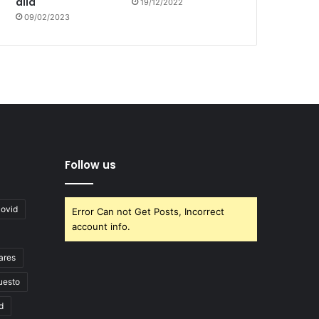
allá
19/12/2022
09/02/2023
Follow us
covid
Error Can not Get Posts, Incorrect
account info.
ares
uesto
d