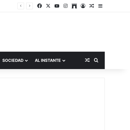
Facebook
X
YouTube
Instagram
Archive
Acceso
Publicación al a
Barra lateral
Publicación al aza
Buscar por
SOCIEDAD
AL INSTANTE