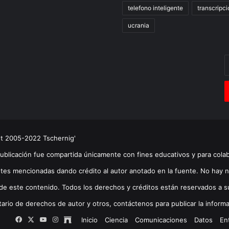
telefono inteligente
transcripci
ucrania
E
t
c
e
ht 2005-2022 Tschernig'
publicación fue compartida únicamente con fines educativos y para cola
tes mencionadas dando crédito al autor anotado en la fuente. No hay n
de este contenido. Todos los derechos y créditos están reservados a su(s
tario de derechos de autor y otros, contáctenos para publicar la informa
Facebook
X
YouTube
Instagram
Archive
Inicio
Ciencia
Comunicaciones
Datos
En