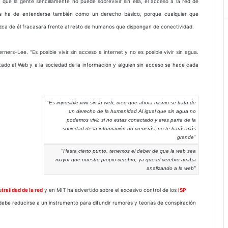
 que la gente sencillamente no puede sobrevivir sin ella, el acceso a la red de
s ha de entenderse también como un derecho básico, porque cualquier que
zca de él fracasará frente al resto de humanos que dispongan de conectividad.
rs-Lee. "Es posible vivir sin acceso a internet y no es posible vivir sin agua.
tado al Web y a la sociedad de la información y alguien sin acceso se hace cada
"
Es imposible vivir sin la web, creo que ahora mismo se trata de
un derecho de la humanidad Al igual que sin agua no
podemos vivir, si no estas conectado y eres parte de la
sociedad de la información no crecerás, no te harás más
grande
"
"Hasta cierto punto, tenemos el deber de que la web sea
mayor que nuestro propio cerebro, ya que el cerebro acaba
analizando a la web"
tralidad de la red
y en MIT ha advertido sobre el excesivo control de los
ISP
ebe reducirse a un instrumento para difundir rumores y teorías de conspiración