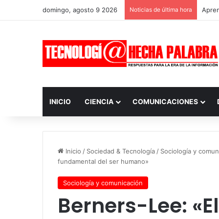
domingo, agosto 9 2026
Noticias de última hora
Apren
INICIO
CIENCIA
COMUNICACIONES
Inicio
/
Sociedad & Tecnología
/
Sociología y comun
fundamental del ser humano»
Sociología y comunicación
Berners-Lee: «E