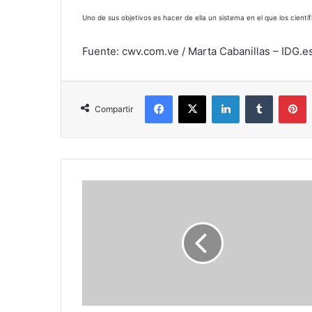
Uno de sus objetivos es hacer de ella un sistema en el que los cient
Fuente: cwv.com.ve / Marta Cabanillas – IDG.e
Facebook
X
LinkedIn
Tumblr
P
Compartir
HTC
Desire
con
Digitel
a
un
mes
del
despliegue