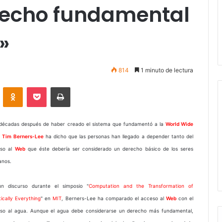
recho fundamental
»
814
1 minuto de lectura
VKontakte
Odnoklassniki
Pocket
Imprimir
décadas después de haber creado el sistema que fundamentó a la
World Wide
,
Tim Berners-Lee
ha dicho que las personas han llegado a depender tanto del
so al
Web
que éste debería ser considerado un derecho básico de los seres
nos.
n discurso durante el simposio "
Computation and the Transformation of
tically Everything
" en
MIT
, Berners-Lee ha comparado el acceso al
Web
con el
so al agua. Aunque el agua debe considerarse un derecho más fundamental,