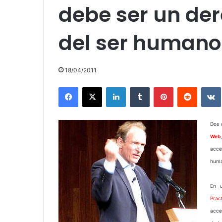
debe ser un de
del ser humano
18/04/2011
Facebook
X
LinkedIn
Tumblr
Pinterest
Reddit
Dos 
Web
acce
huma
En u
Prac
acce