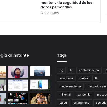
mantener la seguridad de los
datos personales
09/10/2022
gía al instante
Tags
5g
AI
contaminacion
economia
gastos
IA
medio ambiente
mercado celul
millenial
pandemia
presup
salud
smartphone
socieda