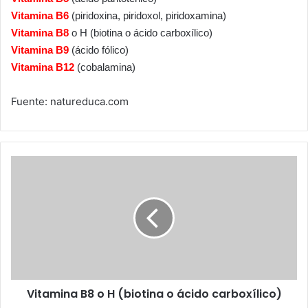
Vitamina B6
(piridoxina, piridoxol, piridoxamina)
Vitamina B8
o H (biotina o ácido carboxílico)
Vitamina B9
(ácido fólico)
Vitamina B12
(cobalamina)
Fuente: natureduca.com
Vitamina
B8
o
H
(biotina
o
ácido
carboxílico)
Vitamina B8 o H (biotina o ácido carboxílico)