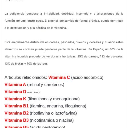
La deficiencia conduce a irritabilidad, debilidad, insomnio y a alteraciones de la
función inmune, entre otras. El alcohol, consumido de forma crónica, puede contribuir
a la destrucción y a la pérdida de la vitamina.
Está ampliamente distribuida en carnes, pescados, huevos y cereales y cuando estos
alimentos se cocinan puede perderse parte de la vitamina. En España, un 30% de la
vitamina ingerida procede de verduras y hortalizas; 25% de carnes; 13% de cereales;
13% de frutas y 10% de lácteos.
Artículos relacionados:
Vitamina C
(ácido ascórbico)
Vitamina A
(retinol y carotenos)
Vitamina D
(calciferol)
Vitamina K
(filoquinona y menaquinona)
Vitamina B1
(tiamina, aneurina, filoquinona)
Vitamina B2
(riboflavina o lactoflavina)
Vitamina B3
(nicotinamida o niacina)
Vitamina B5
(ácido pantoténico)