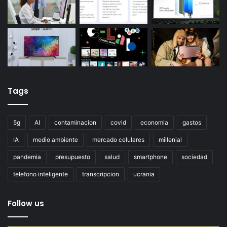
Tags
5g
AI
contaminacion
covid
economia
gastos
IA
medio ambiente
mercado celulares
millenial
pandemia
presupuesto
salud
smartphone
sociedad
telefono inteligente
transcripcion
ucrania
Follow us