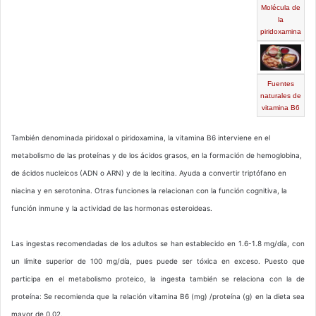
Molécula de
la
piridoxamina
Fuentes
naturales de
vitamina B6
También denominada piridoxal o piridoxamina, la vitamina B6 interviene en el
metabolismo de las proteínas y de los ácidos grasos, en la formación de hemoglobina,
de ácidos nucleicos (ADN o ARN) y de la lecitina. Ayuda a convertir triptófano en
niacina y en serotonina. Otras funciones la relacionan con la función cognitiva, la
función inmune y la actividad de las hormonas esteroideas.
Las ingestas recomendadas de los adultos se han establecido en 1.6-1.8 mg/día, con
un límite superior de 100 mg/día, pues puede ser tóxica en exceso. Puesto que
participa en el metabolismo proteico, la ingesta también se relaciona con la de
proteína: Se recomienda que la relación vitamina B6 (mg) /proteína (g) en la dieta sea
mayor de 0.02.