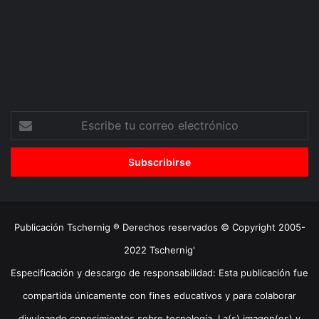
Escribe
tu
correo
electrónico
Publicación Tschernig ® Derechos reservados © Copyright 2005-
2022 Tschernig'
Especificación y descargo de responsabilidad: Esta publicación fue
compartida únicamente con fines educativos y para colaborar
divulgando conocimientos sobre tecnología. La(s) imagen(es) y