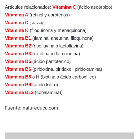
Artículos relacionados:
Vitamina C
(ácido ascórbico)
Vitamina A
(retinol y carotenos)
Vitamina D
(calciferol)
Vitamina K
(filoquinona y menaquinona)
Vitamina B1
(tiamina, aneurina, filoquinona)
Vitamina B2
(riboflavina o lactoflavina)
Vitamina B3
(nicotinamida o niacina)
Vitamina B5
(ácido pantoténico)
Vitamina B6
(piridoxina, piridoxol, piridoxamina)
Vitamina B8
o H (biotina o ácido carboxílico)
Vitamina B9
(ácido fólico)
)
Vitamina B12
(cobalamina)
Fuente: natureduca.com
Vitamina