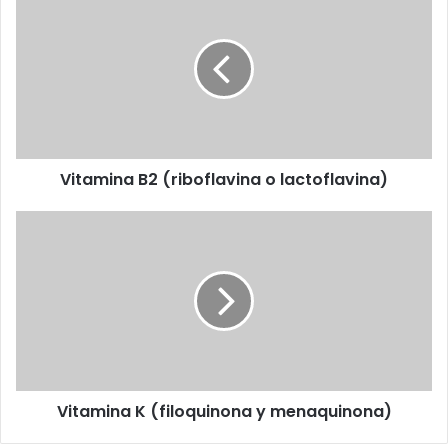
B2
(riboflavina
o
lactoflavina)
Vitamina B2 (riboflavina o lactoflavina)
Vitamina
K
(filoquinona
y
menaquinona)
Vitamina K (filoquinona y menaquinona)