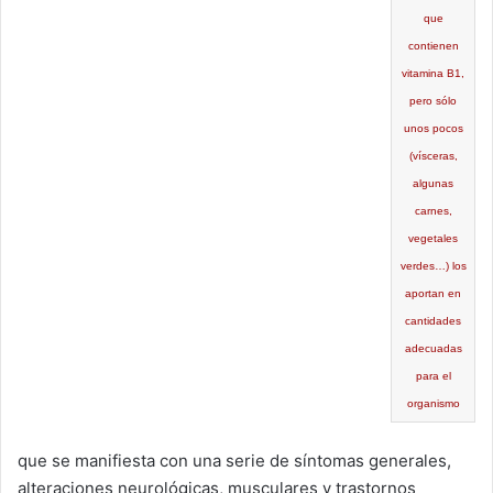
que
contienen
vitamina B1,
pero sólo
unos pocos
(vísceras,
algunas
carnes,
vegetales
verdes…) los
aportan en
cantidades
adecuadas
para el
organismo
que se manifiesta con una serie de síntomas generales,
alteraciones neurológicas, musculares y trastornos