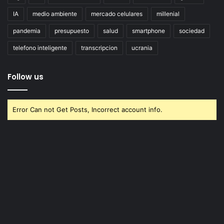
IA
medio ambiente
mercado celulares
millenial
pandemia
presupuesto
salud
smartphone
sociedad
telefono inteligente
transcripcion
ucrania
Follow us
Error Can not Get Posts, Incorrect account info.