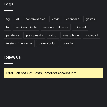
Tags
5g
AI
contaminacion
covid
economia
gastos
IA
medio ambiente
mercado celulares
millenial
pandemia
presupuesto
salud
smartphone
sociedad
telefono inteligente
transcripcion
ucrania
Follow us
Error Can not Get Posts, Incorrect account info.