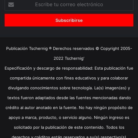
Escribe
tu
correo
electrónico
Publicación Tschernig ® Derechos reservados © Copyright 2005-
2022 Tschernig'
Especificación y descargo de responsabilidad: Esta publicación fue
compartida únicamente con fines educativos y para colaborar
divulgando conocimientos sobre tecnología. La(s) imagen(es) y
textos fueron adaptados desde las fuentes mencionadas dando
crédito al autor anotado en la fuente. No hay ningún propósito de
apoyo a marca, producto, o servicio alguno. Ningún ingreso es
solicitado por la publicación de este contenido. Todos los
derechos y créditos están reservados a su(s) respectivo(s)