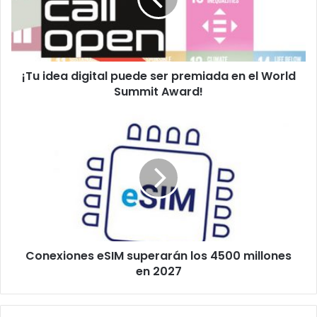
premiada
en
el
World
¡Tu idea digital puede ser premiada en el World
Summit
Award!
Summit Award!
Conexiones
eSIM
superarán
los
4500
millones
en
2027
Conexiones eSIM superarán los 4500 millones
en 2027