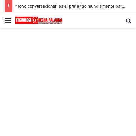
“Tono conversacional” es el preferido mundialmente para las comunicaciones con los clientes
Menú
B