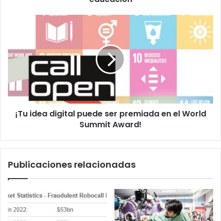
¡Tu
idea
digital
puede
ser
premiada
en
el
World
¡Tu idea digital puede ser premiada en el World
Summit
Award!
Summit Award!
Publicaciones relacionadas