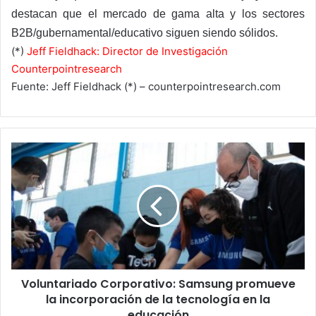
destacan que el mercado de gama alta y los sectores
B2B/gubernamental/educativo siguen siendo sólidos.
(*)
Jeff Fieldhack: Director de Investigación
Counterpointresearch
Fuente: Jeff Fieldhack (*) – counterpointresearch.com
Voluntariado
Corporativo:
Samsung
promueve
la
incorporación
de
la
tecnología
Voluntariado Corporativo: Samsung promueve
en
la
la incorporación de la tecnología en la
educación
educación