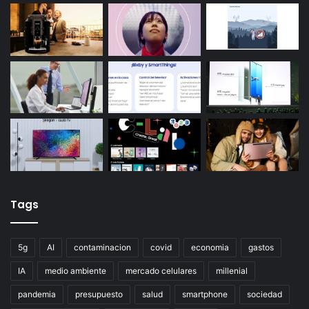
Tags
5g
AI
contaminacion
covid
economia
gastos
IA
medio ambiente
mercado celulares
millenial
pandemia
presupuesto
salud
smartphone
sociedad