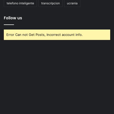
telefono inteligente
transcripcion
ucrania
Follow us
Error Can not Get Posts, Incorrect account info.