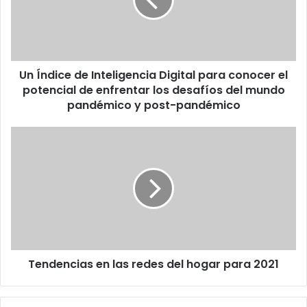
Digital
para
conocer
el
potencial
Un Índice de Inteligencia Digital para conocer el
de
enfrentar
potencial de enfrentar los desafíos del mundo
los
pandémico y post-pandémico
desafíos
del
Tendencias
mundo
en
pandémico
las
y
redes
post-
del
pandémico
hogar
para
2021
Tendencias en las redes del hogar para 2021