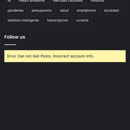
IA
medio ambiente
mercado celulares
millenial
pandemia
presupuesto
salud
smartphone
sociedad
telefono inteligente
transcripcion
ucrania
Follow us
Error Can not Get Posts, Incorrect account info.