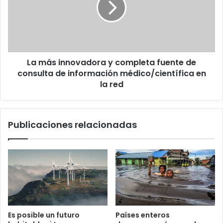
completa
fuente
de
consulta
de
La más innovadora y completa fuente de
información
médico/científica
consulta de información médico/científica en
en
la red
la
red
Publicaciones relacionadas
Es posible un futuro
Países enteros