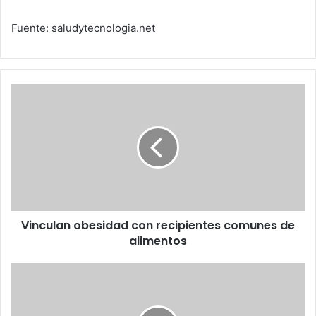
Fuente: saludytecnologia.net
Vinculan
obesidad
con
recipientes
comunes
de
alimentos
Vinculan obesidad con recipientes comunes de
alimentos
La
más
innovadora
y