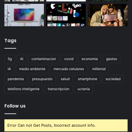
Tags
5g
AI
contaminacion
covid
economia
gastos
IA
medio ambiente
mercado celulares
millenial
pandemia
presupuesto
salud
smartphone
sociedad
telefono inteligente
transcripcion
ucrania
Follow us
Error Can not Get Posts, Incorrect account info.