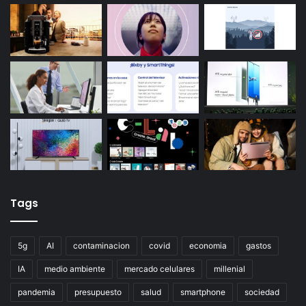
Tags
5g
AI
contaminacion
covid
economia
gastos
IA
medio ambiente
mercado celulares
millenial
pandemia
presupuesto
salud
smartphone
sociedad