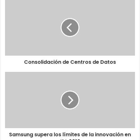
Consolidación
de
Centros
de
Datos
Consolidación de Centros de Datos
Samsung
supera
los
límites
de
la
innovación
en
IFA
Samsung supera los límites de la innovación en
2012