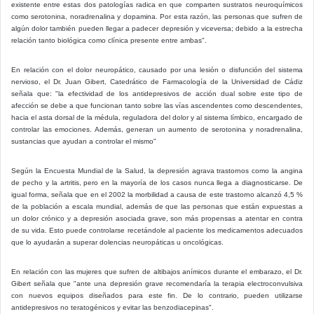
existente entre estas dos patologías radica en que comparten sustratos neuroquímicos
como serotonina, noradrenalina y dopamina. Por esta razón, las personas que sufren de
algún dolor también pueden llegar a padecer depresión y viceversa; debido a la estrecha
relación tanto biológica como clínica presente entre ambas".
En relación con el dolor neuropático, causado por una lesión o disfunción del sistema
nervioso, el Dr. Juan Gibert, Catedrático de Farmacología de la Universidad de Cádiz
señala que: "la efectividad de los antidepresivos de acción dual sobre este tipo de
afección se debe a que funcionan tanto sobre las vías ascendentes como descendentes,
hacia el asta dorsal de la médula, reguladora del dolor y al sistema límbico, encargado de
controlar las emociones. Además, generan un aumento de serotonina y noradrenalina,
sustancias que ayudan a controlar el mismo"
Según la Encuesta Mundial de la Salud, la depresión agrava trastornos como la angina
de pecho y la artritis, pero en la mayoría de los casos nunca llega a diagnosticarse. De
igual forma, señala que en el 2002 la morbilidad a causa de este trastorno alcanzó 4,5 %
de la población a escala mundial, además de que las personas que están expuestas a
un dolor crónico y a depresión asociada grave, son más propensas a atentar en contra
de su vida. Esto puede controlarse recetándole al paciente los medicamentos adecuados
que lo ayudarán a superar dolencias neuropáticas u oncológicas.
En relación con las mujeres que sufren de altibajos anímicos durante el embarazo, el Dr.
Gibert señala que "ante una depresión grave recomendaría la terapia electroconvulsiva
con nuevos equipos diseñados para este fin. De lo contrario, pueden utilizarse
antidepresivos no teratogénicos y evitar las benzodiacepinas".