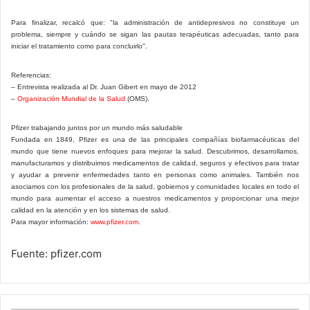
Para finalizar, recalcó que: "la administración de antidepresivos no constituye un
problema, siempre y cuándo se sigan las pautas terapéuticas adecuadas, tanto para
iniciar el tratamiento como para concluirlo".
Referencias:
– Entrevista realizada al Dr. Juan Gibert en mayo de 2012
–
Organización Mundial de la Salud
(OMS).
Pfizer trabajando juntos por un mundo más saludable
Fundada en 1849, Pfizer es una de las principales compañías biofarmacéuticas del
mundo que tiene nuevos enfoques para mejorar la salud. Descubrimos, desarrollamos,
manufacturamos y distribuimos medicamentos de calidad, seguros y efectivos para tratar
y ayudar a prevenir enfermedades tanto en personas como animales. También nos
asociamos con los profesionales de la salud, gobiernos y comunidades locales en todo el
mundo para aumentar el acceso a nuestros medicamentos y proporcionar una mejor
calidad en la atención y en los sistemas de salud.
Para mayor información:
www.pfizer.com
.
Fuente: pfizer.com