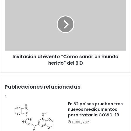
Invitación
al
evento
"Cómo
sanar
un
mundo
herido"
del
Invitación al evento "Cómo sanar un mundo
BID
herido" del BID
Publicaciones relacionadas
En 52 países prueban tres
nuevos medicamentos
para tratar la COVID-19
13/08/2021