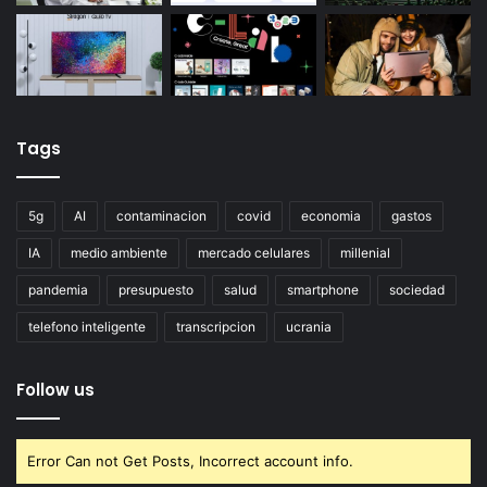
Tags
5g
AI
contaminacion
covid
economia
gastos
IA
medio ambiente
mercado celulares
millenial
pandemia
presupuesto
salud
smartphone
sociedad
telefono inteligente
transcripcion
ucrania
Follow us
Error Can not Get Posts, Incorrect account info.