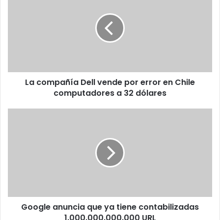
Dell
vende
por
error
en
Chile
computadores
La compañía Dell vende por error en Chile
a
32
computadores a 32 dólares
dólares
Google
anuncia
que
ya
tiene
contabilizadas
1.000.000.000.000
URL
Google anuncia que ya tiene contabilizadas
1.000.000.000.000 URL