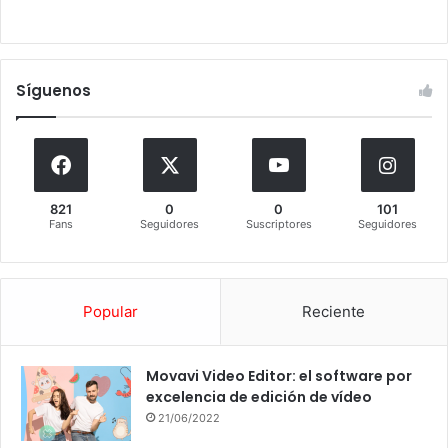
Síguenos
821
0
0
101
Fans
Seguidores
Suscriptores
Seguidores
Popular
Reciente
Movavi Video Editor: el software por
excelencia de edición de vídeo
21/06/2022