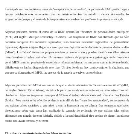
Preocupada con los continuos coros de "recuperación de recuerdos", la paciente de FMS puede llegar a
ignorar problemas más importantes como su matrimonio, familia, estudio o carrera. A menudo, las
exigencias de tiempo y el costo de la terapia misma se vuelven un problema importante en su vida.
Algunos pacientes durante el curso de la RMT desarrollan "desorden de personalidades múltiples"
(MPD, del inglés: Multiple Personality Disorder). Los terapeutas de RMT han afirmado que no sólo
necesitan recuperar los recuerdos represados, sino también descubrir fragmentos de personalidad
represados; algunas mujeres llegaron a creer que eran depositarias de docenas de personalidades ocultas
("alters"). Los "alters" tienen sus propios nombres y características y pueden identificarse ellos mismos
como hombres o incluso animales. Un número creciente de psiquiatras y psicólogos están llegando a
ver el MPD como un producto de sugestión y refuerzo ambiental, ya que antes más atrás de una década,
difícilmente se hacían diagnosis de este tipo. Un área donde no hay controversia es la siguiente: una
vez que se diagnostica el MPD, las cuentas de la terapia se vuelven astronómicas.
Algunos pacientes de FMS se convencen de que su abuso realmente fué "abuso satánico ritual" (SRA,
del inglés: Satanic Ritual Abuse), debido a la participación de sus pacientes en un culto satánico secreto
clandestino. Algunos terapeutas creen que el SRA es el trabajo de una vasta red cultural en los Estados
Unidos. Pero nunca se ha ofrecido evidencia más allá de los "recuerdos recuperados", como prueba de
que existan cultos satánicos a este nivel o con la frecuencia que se afirma. Los terapeutas que hacen
disertaciones sobre este tema han explicado la carencia de evidencia de que existan tales cultos,
afirmando que ningún desertor hablaría, debido a la confidencialidad tipo cortina de hierro lograda por
medio del lavado cerebral y el terror.
El cuidado y mantenimiento de los falsos recuerdos