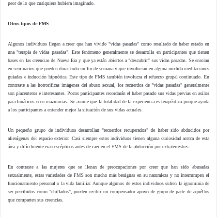
peor de lo que cualquiera hubiera imaginado.
Otros tipos de FMS
Algunos individuos llegan a creer que han vivido "vidas pasadas" como resultado de haber estado en
una "terapia de vidas pasadas". Este fenómeno generalmente se desarrolla en participantes que tienen
bases en las creencias de Nueva Era y que ya están abiertos a "descubrir" sus vidas pasadas. Se enrolan
en seminarios que pueden durar todo un fin de semana y que involucran en alguna medida meditaciones
guiadas e inducción hipnótica. Este tipo de FMS también involucra el refuerzo grupal continuado. En
contraste a las horroríficas imágenes del abuso sexual, los recuerdos de "vidas pasadas" generalmente
son placenteros e interesantes. Pocos participantes recordarán el haber pasado sus vidas previas en asilos
para lunáticos o en mazmorras. Se asume que la totalidad de la experiencia es terapéutica porque ayuda
a los participantes a entender mejor la situación de sus vidas actuales.
Un pequeño grupo de individuos desarrollan "recuerdos recuperados" de haber sido abducidos por
alienígenas del espacio exterior. Casi siempre estos individuos tienen alguna curiosidad acerca de esta
área y difícilmente eran escépticos antes de caer en el FMS de la abducción por extraterrestres.
En contraste a las mujeres que se llenan de preocupaciones por creer que han sido abusadas
sexualmente, estas variedades de FMS son mucho más benignas en su naturaleza y no interrumpen el
funcionamiento personal o la vida familiar. Aunque algunos de estos individuos sufren la ignominia de
ser percibidos como "chiflados", pueden recibir un compensador apoyo de grupo de parte de aquéllos
que comparten sus creencias.