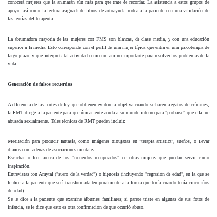
conocerá mujeres que la animarán aún más para que trate de recordar. La asistencia a estos grupos de
apoyo, así como la lectura asignada de libros de autoayuda, rodea a la paciente con una validación de
las teorías del terapeuta.
La abrumadora mayoría de las mujeres con FMS son blancas, de clase media, y con una educación
superior a la media. Esto corresponde con el perfil de una mujer típica que entra en una psicoterapia de
largo plazo, y que interpreta tal actividad como un camino importante para resolver los problemas de la
vida.
Generación de falsos recuerdos
A diferencia de las cortes de ley que obtienen evidencia objetiva cuando se hacen alegatos de crímenes,
la RMT dirige a la paciente para que únicamente acuda a su mundo interno para "probarse" que ella fue
abusada sexualmente. Tales técnicas de RMT pueden incluir:
Meditación para producir fantasía, como imágenes dibujadas en "terapia artistica", sueños, o llevar
diarios con cadenas de asociaciones mentales.
Escuchar o leer acerca de los "recuerdos recuperados" de otras mujeres que puedan servir como
inspiración.
Entrevistas con Amytal ("suero de la verdad") o hipnosis (incluyendo "regresión de edad", en la que se
le dice a la paciente que será transformada temporalmente a la forma que tenía cuando tenía cinco años
de edad).
Se le dice a la paciente que examine álbumes familiares; si parece triste en algunas de sus fotos de
infancia, se le dice que esto es otra confirmación de que ocurrió abuso.