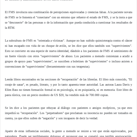
El FMS involucra una combinación de percepciones equivocadas y creencias falsas. A la paciente novata
de FMS se le fomenta el "conectarse" con un entorno que refuerce el estado de FMS, y se la insta a que
se "desconecte" de las personas o de la información que pueda conducirla a cuestionar los resultados de
la RTM.
La subcultura de FMS es "orientada a víctimas". Aunque no han sufrido quimioterapia contra el cáncer
ni han escapado con vida de un choque de avión, se les dice que ellos también son "supervivientes".
Esto se convierte en una especie de nueva identidad, dándole a los pacientes de FMS el sentimiento de
un fuerte vínculo con otros "supervivientes" de abuso. Los pacientes a menudo comienzan a acudir a
grupos de apoyo para "supervivientes", se suscriben a boletines de "supevivientes" o incluso asisten a
convenciones de "supervivientes" (frecuentemente con sus terapeutas).
Leerán libros encontrados en las secciones de "recuperación" de las librerías. El libro más conocido, "El
coraje de sanar", es pesado, literato, y por lo tanto aparenta tener autoridad. Las autoras Laura Davis y
Ellen Bass no tienen formación formal ni en psicología, ni en psiquiatría, ni en memoria. Este libro de
pasta rústica, con un precio modesto de US $20, ha vendido más de 700.000 copias.
Se les dice a los pacientes que rehuyan al diálogo con parientes o amigos escépticos, ya que esto
impedirá su "recuperación". Los "perpetradores" que proclaman su inocencia no pueden ser tomados en
cuenta, ya que ellos sufren de "negación" y son incapaces de decir la verdad.
Aparte de estas influencias sociales, la gente a menudo se resiste a ver que están equivocados, por
naturaleza. Puede ser terriblemente doloroso el reconocer que se cometió una terrible equivocación,