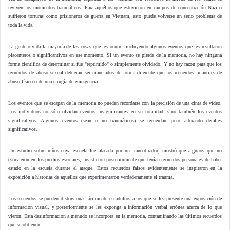
reviven los momentos traumáticos. Para aquéllos que estuvieron en campos de concentración Nazi o
sufrieron torturas como prisioneros de guerra en Vietnam, esto puede volverse un serio problema de
toda la vida.
La gente olvida la mayoría de las cosas que les ocurre, incluyendo algunos eventos que les resultaron
placenteros o significantivos en ese momento. Si un evento se pierde de la memoria, no hay ninguna
forma científica de determinar si fue "reprimido" o simplemente olvidado. Y no hay razón para que los
recuerdos de abuso sexual debieran ser manejados de forma diferente que los recuerdos infantiles de
abuso físico o de una cirugía de emergencia.
Los eventos que se escapan de la memoria no pueden recordarse con la precisión de una cinta de vídeo.
Los individuos no sólo olvidan eventos insignificantes en su totalidad, sino también los eventos
significativos. Algunos eventos (sean o no traumáticos) se recuerdan, pero alterando detalles
significativos.
Un estudio sobre niños cuya escuela fue atacada por un francotirador, mostró que algunos que no
estuvieron en los predios escolares, insistieron posteriormente que tenían recuerdos personales de haber
estado en la escuela durante el ataque. Estos recuerdos falsos evidentemente se inspiraron en la
exposición a historias de aquéllos que experimentaron verdaderamente el trauma.
Los recuerdos se pueden distorsionar fácilmente en adultos a los que se les presente una exposición de
información visual, y posteriormente se les exponga a información verbal errónea acerca de lo que
vieron. Esta desinformación a menudo se incorpora en la memoria, contaminando las últimos recuerdos
que se obtienen.