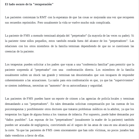
El lado oscuro de la "recuperación"
Las pacientes comienzan la RMT con la esperanza de que las cosas se mejorarán una vez que recuperen
sus recuerdos reprimidos. Pero usualmente la vida se vuelve mucho más complicada.
La paciente de FMS a menudo terminará alejada del "perpetrador" (la mayoría de las veces su padre). Si
la paciente tiene niños pequeños, estos también estarán fuera del alcance de los "perpetradores". Las
relaciones con los otros miembros de la familia terminan dependiendo de que no se cuestionen las
creencias de la paciente.
Los terapeutas pueden solicitar a los padres que vayan a una "conferencia familiar" para permitir que la
paciente sorprenda al "perpetrador" con una confrontación directa. Los miembros de la familia
usualmente sufren un shock tan grande y terminan tan desorientados que son incapaces de responder
coherentemente a las acusaciones. La razón para esta confrontación es que, ya que las "supervivientes"
se sienten indefensas, necesitan un "aumento" de su autoconfianza y seguridad.
Las pacientes de FMS pueden hacer un reporte de crimen a las agencias de policía locales y terminan
demandando a sus "perpetradores". En tales demandas solicitan compensación por las cuentas de los
psicoterapeutas y posiblemente otros doctores que trataron problemas médicos en la adultez, ya que los
terapeutas los ligan de alguna forma a los traumas de infancia. Por supuesto, puede haber demandas por
"daños punibles". Las esposas de los "perpetradores" (usualmente la madre de la paciente) también
pueden ser acusadas de negligencia, convirtiendo así el seguro de las amas de casa en una alcancía para
la corte. Ya que las pacientes de FMS creen sinceramente que han sido víctimas, no pocos jurados han
dado veredictos a favor de ellas.