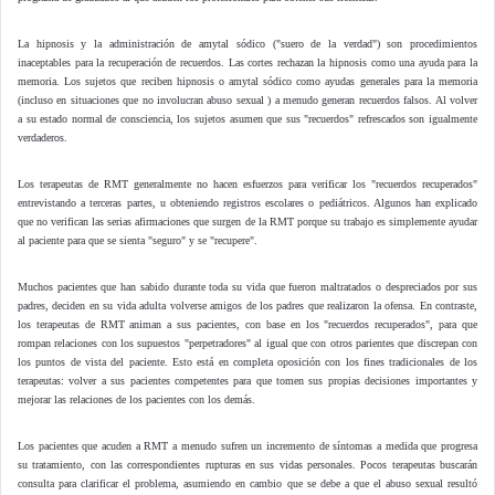
La hipnosis y la administración de amytal sódico ("suero de la verdad") son procedimientos
inaceptables para la recuperación de recuerdos. Las cortes rechazan la hipnosis como una ayuda para la
memoria. Los sujetos que reciben hipnosis o amytal sódico como ayudas generales para la memoria
(incluso en situaciones que no involucran abuso sexual ) a menudo generan recuerdos falsos. Al volver
a su estado normal de consciencia, los sujetos asumen que sus "recuerdos" refrescados son igualmente
verdaderos.
Los terapeutas de RMT generalmente no hacen esfuerzos para verificar los "recuerdos recuperados"
entrevistando a terceras partes, u obteniendo registros escolares o pediátricos. Algunos han explicado
que no verifican las serias afirmaciones que surgen de la RMT porque su trabajo es simplemente ayudar
al paciente para que se sienta "seguro" y se "recupere".
Muchos pacientes que han sabido durante toda su vida que fueron maltratados o despreciados por sus
padres, deciden en su vida adulta volverse amigos de los padres que realizaron la ofensa. En contraste,
los terapeutas de RMT animan a sus pacientes, con base en los "recuerdos recuperados", para que
rompan relaciones con los supuestos "perpetradores" al igual que con otros parientes que discrepan con
los puntos de vista del paciente. Esto está en completa oposición con los fines tradicionales de los
terapeutas: volver a sus pacientes competentes para que tomen sus propias decisiones importantes y
mejorar las relaciones de los pacientes con los demás.
Los pacientes que acuden a RMT a menudo sufren un incremento de síntomas a medida que progresa
su tratamiento, con las correspondientes rupturas en sus vidas personales. Pocos terapeutas buscarán
consulta para clarificar el problema, asumiendo en cambio que se debe a que el abuso sexual resultó