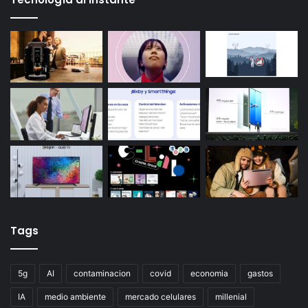
Tags
5g
AI
contaminacion
covid
economia
gastos
IA
medio ambiente
mercado celulares
millenial