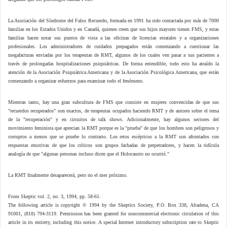
La Asociación del Síndrome del Falso Recuerdo, formada en 1991 ha sido contactada por más de 7000
familias en los Estados Unidos y en Canadá, quienes creen que sus hijos mayores tienen FMS, y estas
familias hacen notar sus puntos de vista a las oficinas de licencias estatales y a organizaciones
profesionales. Los administradores de cuidados prepagados están comenzando a cuestionar las
megafacturas enviadas por los terapeutas de RMT, algunos de los cuales ven pasar a sus pacientes a
través de prolongadas hospitalizaciones psiquiátricas. De forma entendible, todo esto ha atraído la
atención de la Asociación Psiquiátrica Americana y de la Asociación Psicológica Americana, que están
comenzando a organizar esfuerzos para examinar todo el fenómeno.
Mientras tanto, hay una gran subcultura de FMS que consiste en mujeres convencidas de que sus
"recuerdos recuperados" son exactos, de terapeutas ocupados haciendo RMT y de autores sobre el tema
de la "recuperación" y en circuitos de talk shows. Adicionalmente, hay algunos sectores del
movimiento feminista que aprecian la RMT porque es la "prueba" de que los hombres son peligrosos y
corruptos a menos que se pruebe lo contrario. Los retos escépticos a la RMT son afrontados con
respuestas emotivas de que los críticos son grupos fachadas de perpetradores, y hacen la ridícula
analogía de que "algunas personas incluso dicen que el Holocausto no ocurrió."
La RMT finalmente desaparecerá, pero no el mes próximo.
From Skeptic vol. 2, no. 3, 1994, pp. 58-61.
The following article is copyright © 1994 by the Skeptics Society, P.O. Box 338, Altadena, CA
91001, (818) 794-3119. Permission has been granted for noncommercial electronic circulation of this
article in its entirety, including this notice. A special Internet introductory subscription rate to Skeptic