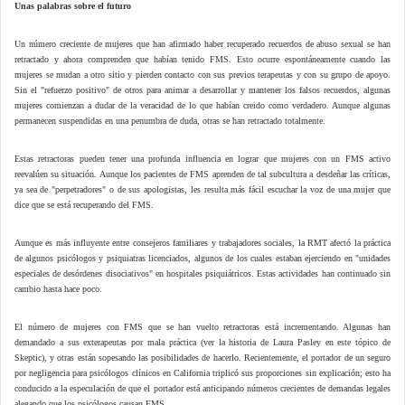
Unas palabras sobre el futuro
Un número creciente de mujeres que han afirmado haber recuperado recuerdos de abuso sexual se han
retractado y ahora comprenden que habían tenido FMS. Esto ocurre espontáneamente cuando las
mujeres se mudan a otro sitio y pierden contacto con sus previos terapeutas y con su grupo de apoyo.
Sin el "refuerzo positivo" de otros para animar a desarrollar y mantener los falsos recuerdos, algunas
mujeres comienzan a dudar de la veracidad de lo que habían creido como verdadero. Aunque algunas
permanecen suspendidas en una penumbra de duda, otras se han retractado totalmente.
Estas retractoras pueden tener una profunda influencia en lograr que mujeres con un FMS activo
reevalúen su situación. Aunque los pacientes de FMS aprenden de tal subcultura a desdeñar las críticas,
ya sea de "perpetradores" o de sus apologistas, les resulta más fácil escuchar la voz de una mujer que
dice que se está recuperando del FMS.
Aunque es más influyente entre consejeros familiares y trabajadores sociales, la RMT afectó la práctica
de algunos psicólogos y psiquiatras licenciados, algunos de los cuales estaban ejerciendo en "unidades
especiales de desórdenes disociativos" en hospitales psiquiátricos. Estas actividades han continuado sin
cambio hasta hace poco.
El número de mujeres con FMS que se han vuelto retractoras está incrementando. Algunas han
demandado a sus exterapeutas por mala práctica (ver la historia de Laura Pasley en este tópico de
Skeptic), y otras están sopesando las posibilidades de hacerlo. Recientemente, el portador de un seguro
por negligencia para psicólogos clínicos en California triplicó sus proporciones sin explicación; esto ha
conducido a la especulación de que el portador está anticipando números crecientes de demandas legales
alegando que los psicólogos causan FMS.