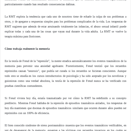
particularmente cuando han resultado consecuencias dañinas.
La RMT explota la tendencia que cada uno de nosotros tiene de echarle la culpa de sus problemas a
otros, y de apegarse a respuestas simples para los problemas complicados de la vida. Los terapeutas de
RMT sugieren que además de estar arruinando totalmente las infancias, el abuso sexual infantil puede
explicar todas y cada una de las cosas que vayan mal durante la vida adulta. La RMT se vuelve la
terapia máxima para lloricones.
Cómo trabaja realmente la memoria
En la teoría de Freud de la "represión", la mente erradica automáticamente los eventos traumáticos de la
memoria para prevenir una ansiedad agobiante. Posteriormente, Freud teorizó que los recuerdos
reprimidos causan "neurosis", que podría ser curada si los recuerdos se hicieran conscientes. Aunque
todo esto se enseña en los cursos introductorios de psicología y ha sido aceptado por los novelistas y
guionistas como una verdad absoluta, la teoría de la represión de Freud nunca se ha verificado con
pruebas científicas contundentes.
Si Freud viviera hoy día, estaría traumatizado por ver cómo la RMT ha redefinido a su concepto
predilecto. Mientras Freud hablaba de la represión de episodios traumáticos aislados, los terapeutas de
hoy día mantienen que docenas de episodios traumáticos similares que ocurren durante años pueden ser
reprimidos con un 100% de eficiencia.
El bien conocido sindrome de stress postraumático muestra que los eventos traumáticos verificables, en
vez de desaparecer de la memoria, espantan a las víctimas con recuerdos invasivos en los cuales se