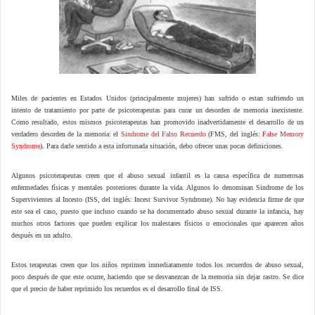
Miles de pacientes en Estados Unidos (principalmente mujeres) han sufrido o estan sufriendo un
intento de tratamiento por parte de psicoterapeutas para curar un desorden de memoria inexistente.
Como resultado, estos mismos psicoterapeutas han promovido inadvertidamente el desarrollo de un
verdadero desorden de la memoria: el
Sindrome del Falso Recuerdo
(FMS, del inglés:
False Memory
Syndrome
). Para darle sentido a esta infortunada situación, debo ofrecer unas pocas definiciones.
Algunos psicoterapeutas creen que el abuso sexual infantil es la causa específica de numerosas
enfermedades físicas y mentales posteriores durante la vida. Algunos lo denominan Sindrome de los
Supervivientes al Incesto (ISS, del inglés: Incest Survivor Syndrome). No hay evidencia firme de que
este sea el caso, puesto que incluso cuando se ha documentado abuso sexual durante la infancia, hay
muchos otros factores que pueden explicar los malestares físicos o emocionales que aparecen años
después en un adulto.
Estos terapeutas creen que los niños reprimen inmediatamente todos los recuerdos de abuso sexual,
poco después de que este ocurre, haciendo que se desvanezcan de la memoria sin dejar rastro. Se dice
que el precio de haber reprimido los recuerdos es el desarrollo final de ISS.