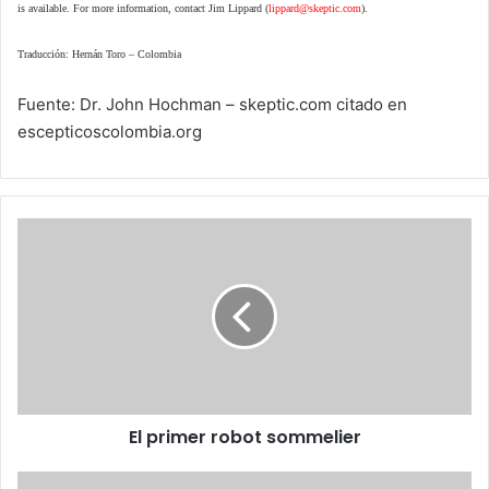
is available. For more information, contact Jim Lippard (
lippard@skeptic.com
).
Traducción: Hernán Toro – Colombia
Fuente: Dr. John Hochman – skeptic.com citado en
escepticoscolombia.org
El
primer
robot
sommelier
El primer robot sommelier
Los