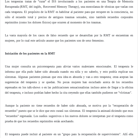
Los terapeutas tratan de "curar" el ISS involucrando a los pacientes en una Terapia de Memoria
Recuperada (RMT, del inglés, Recovered Memory Therapy), una mezcolanza de técnicas que varían con
cada terapeuta. El propósito de la RMT es habilitar al paciente para que recupere en la consciencia, no
sólo el recuerdo total y preciso de antiguos traumas sexuales, sino también recuerdos corporales
reprimidos (como los dolores físicos) que ocurren al momento de los traumas.
La vasta mayoría de los casos de falso recuerdo que se desarrollan por la RMT se encuentran en
mujeres, por lo cual este artículo asume que los pacientes son de sexo femenino.
Iniciación de los pacientes en la RMT
Una mujer consulta un psicoterapeuta para aliviar varios malestares emocionales. El terapeuta le
informa que ella pudo haber sido abusada cuando era niña y no saberlo, y esto podría explicar sus
síntomas. Algunas pacientes piensan que esta idea es absurda y van a otro terapeuta; otras aceptan las
sugerencias del terapeuta y se quedan. No pocas mujeres han escuchado acerca de los recuerdos
represados en los talk-shows o en las publicaciones sensacionalistas incluso antes de llegar a la oficina
del terapeuta, e incluso podrían haber hecho la cita creyendo que ellas también pudieron ser "víctimas".
Aunque la paciente no tiene recuerdos de haber sido abusada, se motiva por la "recuperación de
recuerdos" puesto que se le dice que esto curará sus síntomas. El terapeuta la animará diciendo que esos
"recuerdos" regresarán. Los sueños sugestivos o los nuevos dolores se interpretan por el terapeuta como
prueba de que los recuerdos reprimidos están acechando.
El terapeuta puede incluir al paciente en un "grupo para la recuperación de supervivientes". Allí ella