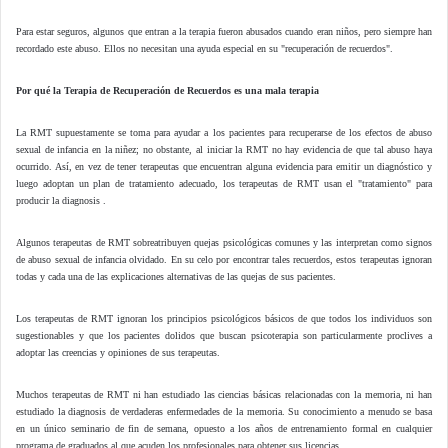
Para estar seguros, algunos que entran a la terapia fueron abusados cuando eran niños, pero siempre han
recordado este abuso. Ellos no necesitan una ayuda especial en su "recuperación de recuerdos".
Por qué la Terapia de Recuperación de Recuerdos es una mala terapia
La RMT supuestamente se toma para ayudar a los pacientes para recuperarse de los efectos de abuso
sexual de infancia en la niñez; no obstante, al iniciar la RMT no hay evidencia de que tal abuso haya
ocurrido. Así, en vez de tener terapeutas que encuentran alguna evidencia para emitir un diagnóstico y
luego adoptan un plan de tratamiento adecuado, los terapeutas de RMT usan el "tratamiento" para
producir la diagnosis .
Algunos terapeutas de RMT sobreatribuyen quejas psicológicas comunes y las interpretan como signos
de abuso sexual de infancia olvidado. En su celo por encontrar tales recuerdos, estos terapeutas ignoran
todas y cada una de las explicaciones alternativas de las quejas de sus pacientes.
Los terapeutas de RMT ignoran los principios psicológicos básicos de que todos los individuos son
sugestionables y que los pacientes dolidos que buscan psicoterapia son particularmente proclives a
adoptar las creencias y opiniones de sus terapeutas.
Muchos terapeutas de RMT ni han estudiado las ciencias básicas relacionadas con la memoria, ni han
estudiado la diagnosis de verdaderas enfermedades de la memoria. Su conocimiento a menudo se basa
en un único seminario de fin de semana, opuesto a los años de entrenamiento formal en cualquier
programa de graduados al que acuden los profesionales para obtener sus licencias.