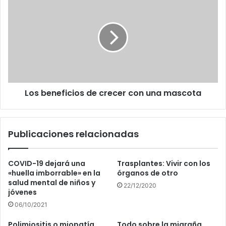
beneficios
de
crecer
con
una
mascota
Los beneficios de crecer con una mascota
Publicaciones relacionadas
COVID-19 dejará una
Trasplantes: Vivir con los
«huella imborrable» en la
órganos de otro
salud mental de niños y
22/12/2020
jóvenes
06/10/2021
Polimiositis o miopatía
Todo sobre la migraña