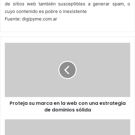
de sitios web también susceptibles a generar spam, o
cuyo contenido es pobre o inexistente
Fuente: digipyme.com.ar
Proteja
su
marca
en
la
web
con
una
estrategia
Proteja su marca en la web con una estrategia
de
dominios
de dominios sólida
sólida
Unboxing
del
Huawei