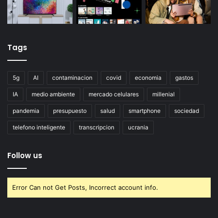
Tags
5g
AI
contaminacion
covid
economia
gastos
IA
medio ambiente
mercado celulares
millenial
pandemia
presupuesto
salud
smartphone
sociedad
telefono inteligente
transcripcion
ucrania
Follow us
Error Can not Get Posts, Incorrect account info.