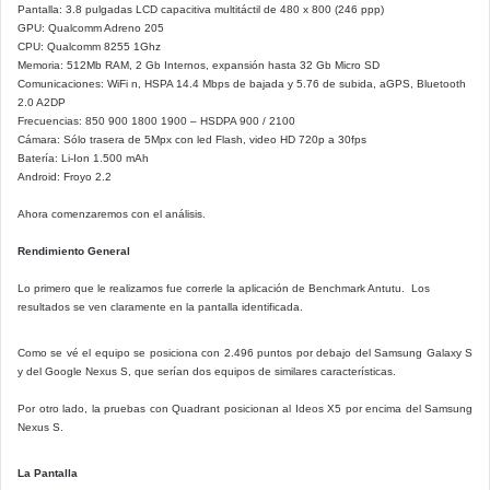
Pantalla: 3.8 pulgadas LCD capacitiva multitáctil de 480 x 800 (246 ppp)
GPU: Qualcomm Adreno 205
CPU: Qualcomm 8255 1Ghz
Memoria: 512Mb RAM, 2 Gb Internos, expansión hasta 32 Gb Micro SD
Comunicaciones: WiFi n, HSPA 14.4 Mbps de bajada y 5.76 de subida, aGPS, Bluetooth
2.0 A2DP
Frecuencias: 850 900 1800 1900 – HSDPA 900 / 2100
Cámara: Sólo trasera de 5Mpx con led Flash, video HD 720p a 30fps
Batería: Li-Ion 1.500 mAh
Android: Froyo 2.2
Ahora comenzaremos con el análisis.
Rendimiento General
Lo primero que le realizamos fue correrle la aplicación de Benchmark Antutu. Los
resultados se ven claramente en la pantalla identificada.
Como se vé el equipo se posiciona con 2.496 puntos por debajo del Samsung Galaxy S
y del Google Nexus S, que serían dos equipos de similares características.
Por otro lado, la pruebas con Quadrant posicionan al Ideos X5 por encima del Samsung
Nexus S.
La Pantalla