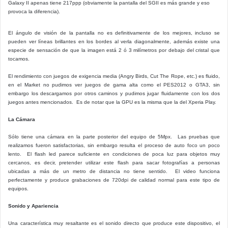
Galaxy II apenas tiene 217ppp (obviamente la pantalla del SGII es más grande y eso
provoca la diferencia).
El ángulo de visión de la pantalla no es definitivamente de los mejores, incluso se
pueden ver líneas brillantes en los bordes al verla diagonalmente, además existe una
especie de sensación de que la imagen está 2 ó 3 milímetros por debajo del cristal que
tocamos.
El rendimiento con juegos de exigencia media (Angry Birds, Cut The Rope, etc.) es fluido,
en el Market no pudimos ver juegos de gama alta como el PES2012 o GTA3, sin
embargo los descargamos por otros caminos y pudimos jugar fluidamente con los dos
juegos antes mencionados. Es de notar que la GPU es la misma que la del Xperia Play.
La Cámara
Sólo tiene una cámara en la parte posterior del equipo de 5Mpx. Las pruebas que
realizamos fueron satisfactorias, sin embargo resulta el proceso de auto foco un poco
lento. El flash led parece suficiente en condiciones de poca luz para objetos muy
cercanos, es decir, pretender utilizar este flash para sacar fotografías a personas
ubicadas a más de un metro de distancia no tiene sentido. El video funciona
perfectamente y produce grabaciones de 720dpi de calidad normal para este tipo de
equipos.
Sonido y Apariencia
Una característica muy resaltante es el sonido directo que produce este dispositivo, el