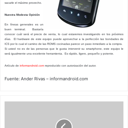
sacarle el máximo provecho.
Nuestra Modesta Opinión
En líneas generales es un
buen terminal. Bastaría
conocer cuál será el precio de venta, lo cual estaremos investigando en los próximos
días. El hardware de este equipo puede aprovechar a la perfección las bondades de
ICS por lo cual el camino de las ROMS cocinadas parece un paso inmediato a la compra.
Si usted no es de las personas que le gusta intervenir su smartphone, este equipo le
será igualmente una excelente herramienta. Es rápido, ligero, pequeño y potente.
Artículo de
informandroid.com
reproducido con autorización del autor.
Fuente: Ander Rivas – informandroid.com
Google
bloquea
dominios
.co.cc