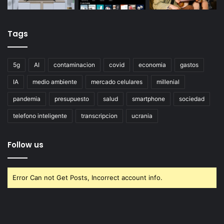
Tags
5g
AI
contaminacion
covid
economia
gastos
IA
medio ambiente
mercado celulares
millenial
pandemia
presupuesto
salud
smartphone
sociedad
telefono inteligente
transcripcion
ucrania
Follow us
Error Can not Get Posts, Incorrect account info.