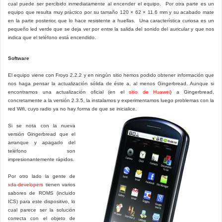
cual puede ser percibido inmediatamente al encender el equipo. Por otra parte es un
equipo que resulta muy práctico por su tamaño 120 × 62 × 11.6 mm y su acabado mate
en la parte posterior, que lo hace resistente a huellas. Una característica curiosa es un
pequeño led verde que se deja ver por entre la salida del sonido del auricular y que nos
indica que el teléfono está encendido.
Software
El equipo viene con Froyo 2.2.2 y en ningún sitio hemos podido obtener información que
nos haga pensar la actualización sólida de éste a, al menos Gingerbread. Aunque si
encontramos una actualización oficial (en el
sitio de Huawei
) a Gingerbread,
concretamente a la versión 2.3.5, la instalamos y experimentamos luego problemas con la
red Wifi, cuyo radio ya no hay forma de que se inicialice.
Si se nota con la nueva
versión Gingerbread que el
arranque y apagado del
teléfono son
impresionantemente rápidos.
Por otro lado la gente de
xda-developers
tienen varios
sabores de ROMS (incluido
ICS) para este dispositivo, lo
cual parece ser la solución
correcta con el objeto de