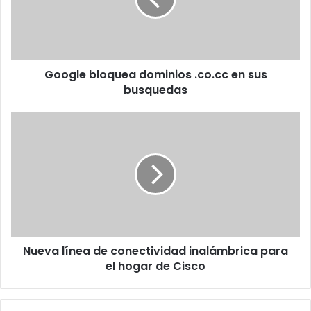
en
sus
busquedas
Google bloquea dominios .co.cc en sus
busquedas
Nueva
línea
de
conectividad
inalámbrica
para
el
hogar
de
Nueva línea de conectividad inalámbrica para
Cisco
el hogar de Cisco