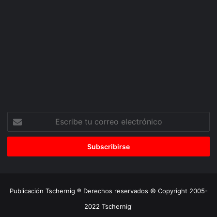
Escribe
tu
correo
electrónico
Publicación Tschernig ® Derechos reservados © Copyright 2005-
2022 Tschernig'