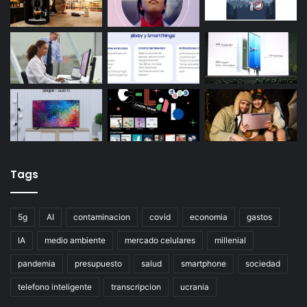
Tags
5g
AI
contaminacion
covid
economia
gastos
IA
medio ambiente
mercado celulares
millenial
pandemia
presupuesto
salud
smartphone
sociedad
telefono inteligente
transcripcion
ucrania