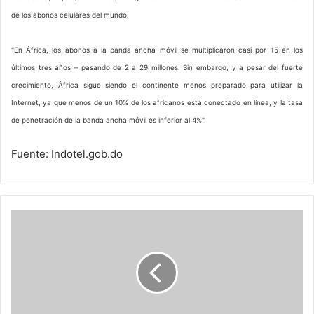
de los abonos celulares del mundo.
"En África, los abonos a la banda ancha móvil se multiplicaron casi por 15 en los
últimos tres años – pasando de 2 a 29 millones. Sin embargo, y a pesar del fuerte
crecimiento, África sigue siendo el continente menos preparado para utilizar la
Internet, ya que menos de un 10% de los africanos está conectado en línea, y la tasa
de penetración de la banda ancha móvil es inferior al 4%".
Fuente: Indotel.gob.do
Microsoft
es
el
nuevo
propietario
de
Skype