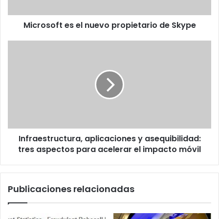
Microsoft es el nuevo propietario de Skype
Infraestructura,
aplicaciones
y
asequibilidad:
tres
aspectos
para
acelerar
el
Infraestructura, aplicaciones y asequibilidad:
impacto
móvil
tres aspectos para acelerar el impacto móvil
Publicaciones relacionadas