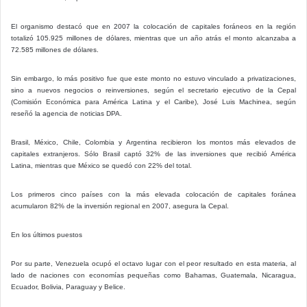
El organismo destacó que en 2007 la colocación de capitales foráneos en la región
totalizó 105.925 millones de dólares, mientras que un año atrás el monto alcanzaba a
72.585 millones de dólares.
Sin embargo, lo más positivo fue que este monto no estuvo vinculado a privatizaciones,
sino a nuevos negocios o reinversiones, según el secretario ejecutivo de la Cepal
(Comisión Económica para América Latina y el Caribe), José Luis Machinea, según
reseñó la agencia de noticias DPA.
Brasil, México, Chile, Colombia y Argentina recibieron los montos más elevados de
capitales extranjeros. Sólo Brasil captó 32% de las inversiones que recibió América
Latina, mientras que México se quedó con 22% del total.
Los primeros cinco países con la más elevada colocación de capitales foránea
acumularon 82% de la inversión regional en 2007, asegura la Cepal.
En los últimos puestos
Por su parte, Venezuela ocupó el octavo lugar con el peor resultado en esta materia, al
lado de naciones con economías pequeñas como Bahamas, Guatemala, Nicaragua,
Ecuador, Bolivia, Paraguay y Belice.