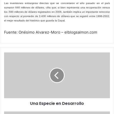
Las inversiones extranjeras directas que se concretaron el año pasado en el país
sumaron 646 millones de dólares, cifra que, si bien representa una recuperación versus
los -590 millones de dólares registrados en 2006, también implica un importante retroceso
con respecto al promedio de 3.408 millones de dólares que se registró entre 1998-2002,
el mejor resultado del histórico que guarda la Cepal.
Fuente: Onésimo Alvarez-Moro – elblogsalmon.com
Una
Especie
en
Desarrollo
Una Especie en Desarrollo
Telecomunicaciones,