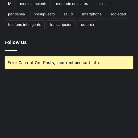
IA
medio ambiente
mercado celulares
millenial
pandemia
presupuesto
salud
smartphone
sociedad
telefono inteligente
transcripcion
ucrania
Follow us
Error Can not Get Posts, Incorrect account info.