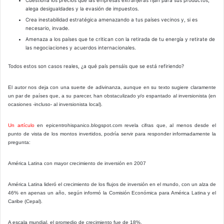
alega desigualdades y la evasión de impuestos.
Crea inestabilidad estratégica amenazando a tus países vecinos y, si es
necesario, invade.
Amenaza a los países que te critican con la retirada de tu energía y retirate de
las negociaciones y acuerdos internacionales.
Todos estos son casos reales, ¿a qué país pensáis que se está refiriendo?
El autor nos deja con una suerte de adivinanza, aunque en su texto sugiere claramente
un par de países que, a su parecer, han obstaculizado y/o espantado al inversionista (en
ocasiones -incluso- al inversionista local).
Un artículo
en epicentrohispanico.blogspot.com revela cifras que, al menos desde el
punto de vista de los montos invertidos, podría servir para responder informadamente la
pregunta:
América Latina con mayor crecimiento de inversión en 2007
América Latina lideró el crecimiento de los flujos de inversión en el mundo, con un alza de
46% en apenas un año, según informó la Comisión Económica para América Latina y el
Caribe (Cepal).
A escala mundial, el promedio de crecimiento fue de 18%.