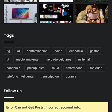
Tags
5g
AI
contaminacion
covid
economia
gastos
IA
medio ambiente
mercado celulares
millenial
pandemia
presupuesto
salud
smartphone
sociedad
telefono inteligente
transcripcion
ucrania
Follow us
Error Can not Get Posts, Incorrect account info.