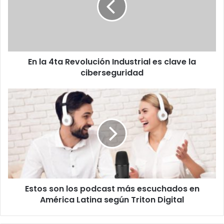
Industrial
es
clave
la
ciberseguridad
En la 4ta Revolución Industrial es clave la
ciberseguridad
Estos
son
los
podcast
más
escuchados
en
América
Latina
Estos son los podcast más escuchados en
según
Triton
América Latina según Triton Digital
Digital