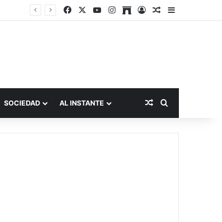
Facebook
X
YouTube
Instagram
Archive
Acceso
Publicación al a
Barra lateral
Publicación al aza
Buscar por
SOCIEDAD
AL INSTANTE