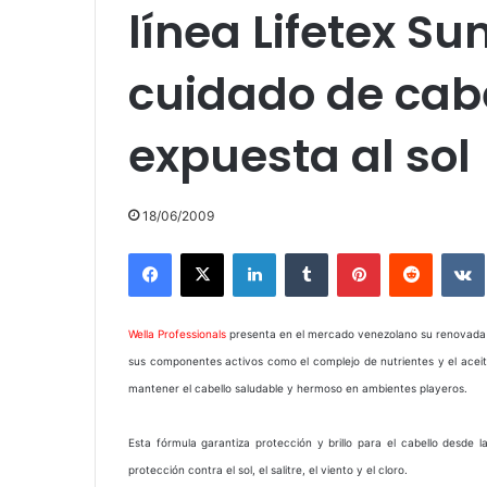
línea Lifetex Su
cuidado de cabe
expuesta al sol
18/06/2009
Facebook
X
LinkedIn
Tumblr
Pinterest
Reddit
Wella Professionals
presenta en el mercado venezolano su renovada
sus componentes activos como el complejo de nutrientes y el aceit
mantener el cabello saludable y hermoso en ambientes playeros.
Esta fórmula garantiza protección y brillo para el cabello desde
protección contra el sol, el salitre, el viento y el cloro.