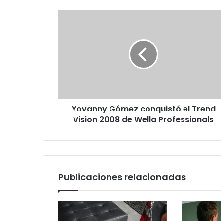
Yovanny
Gómez
conquistó
el
Trend
Vision
2008
de
Wella
Yovanny Gómez conquistó el Trend
Professionals
Vision 2008 de Wella Professionals
Publicaciones relacionadas