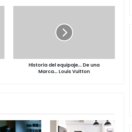
Historia
del
equipaje...
De
una
Marca...
Louis
Vuitton
Historia del equipaje... De una
Marca... Louis Vuitton