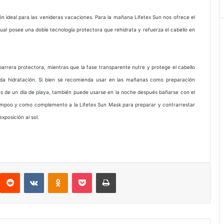
ión ideal para las venideras vacaciones. Para la mañana Lifetex Sun nos ofrece el
cual posee una doble tecnología protectora que rehidrata y refuerza el cabello en
rrera protectora, mientras que la fase transparente nutre y protege el cabello
da hidratación. Si bien se recomienda usar en las mañanas como preparación
es de un día de playa, también puede usarse en la noche después bañarse con el
ampoo y como complemento a la Lifetex Sun Mask para preparar y contrarrestar
xposición al sol.
interest
Reddit
VKontakte
Odnoklassniki
Pocket
Imprimir