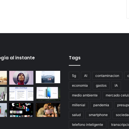
gía al instante
Tags
5g
AI
contaminacion
economia
gastos
IA
medio ambiente
mercado celul
millenial
pandemia
presup
salud
smartphone
socieda
telefono inteligente
transcripci