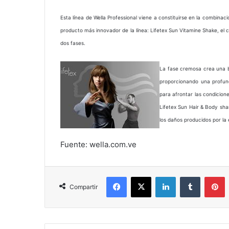
Esta línea de Wella Professional viene a constituirse en la combinac
producto más innovador de la línea: Lifetex Sun Vitamine Shake, el 
dos fases.
La fase cremosa crea una ba
proporcionando una profun
para afrontar las condicion
Lifetex Sun Hair & Body sh
los daños producidos por la e
Fuente: wella.com.ve
Facebook
X
LinkedIn
Tumblr
P
Compartir