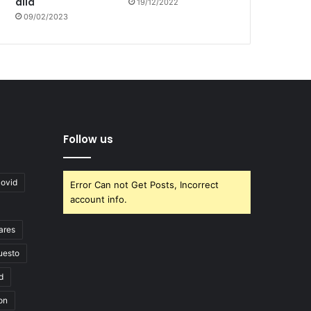
allá
19/12/2022
09/02/2023
Follow us
covid
Error Can not Get Posts, Incorrect
account info.
ares
uesto
d
on