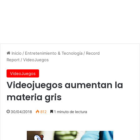
Inicio
/
Entretenimiento & Tecnología
/
Record
Report
/
VideoJuegos
VideoJuegos
Videojuegos aumentan la
materia gris
30/04/2018
812
1 minuto de lectura