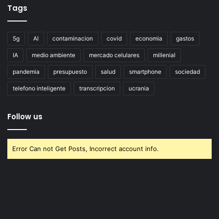
Tags
5g
AI
contaminacion
covid
economia
gastos
IA
medio ambiente
mercado celulares
millenial
pandemia
presupuesto
salud
smartphone
sociedad
telefono inteligente
transcripcion
ucrania
Follow us
Error Can not Get Posts, Incorrect account info.