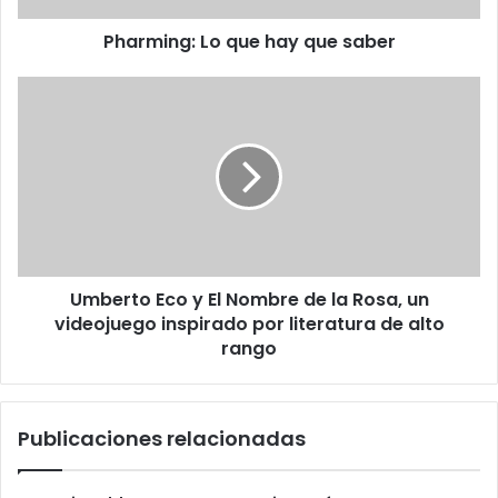
Pharming: Lo que hay que saber
Umberto
Eco
y
El
Nombre
de
la
Rosa,
un
Umberto Eco y El Nombre de la Rosa, un
videojuego
inspirado
videojuego inspirado por literatura de alto
por
rango
literatura
de
alto
Publicaciones relacionadas
rango