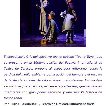
El espectáculo Gris del colectivo teatral cubano "Teatro Tuyo", que
se presenta en la Séptima edición del Festival Internacional de
Teatro de Caracas, propone al espectador reflexionar sobre la
pérdida del medio ambiente por la acción del hombre y el rescate
de la alegría a través de valorar nuestro ecosistema. Un montaje
sin máximas pretensiones, minimalista y artesanal, que se basa en
intérpretes con gran poder escénico y una sencilla historia de
fresco tenor.
Por:
Julio C. Alcubilla B.
/ Teatro en Crítica/Cultura/Venezuela