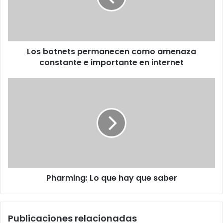
constante
e
importante
en
Los botnets permanecen como amenaza
internet
constante e importante en internet
Pharming:
Lo
que
hay
que
saber
Pharming: Lo que hay que saber
Publicaciones relacionadas