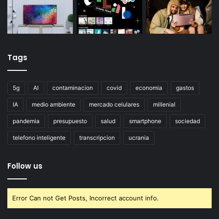
Tags
5g
AI
contaminacion
covid
economia
gastos
IA
medio ambiente
mercado celulares
millenial
pandemia
presupuesto
salud
smartphone
sociedad
telefono inteligente
transcripcion
ucrania
Follow us
Error Can not Get Posts, Incorrect account info.