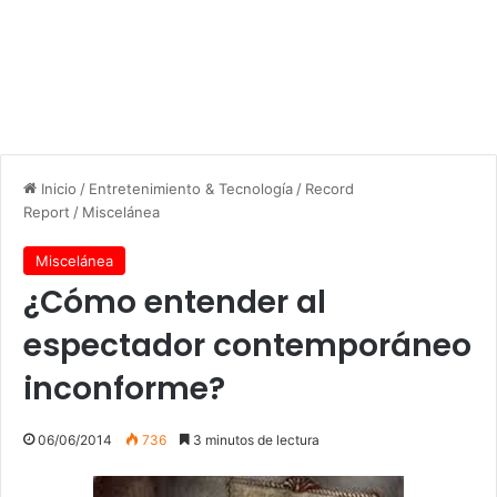
Inicio
/
Entretenimiento & Tecnología
/
Record
Report
/
Miscelánea
Miscelánea
¿Cómo entender al
espectador contemporáneo
inconforme?
06/06/2014
736
3 minutos de lectura