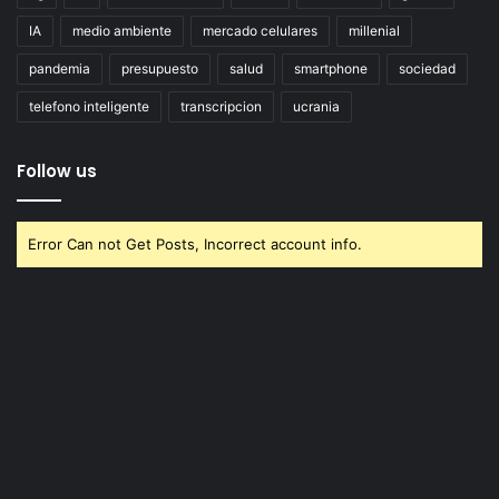
IA
medio ambiente
mercado celulares
millenial
pandemia
presupuesto
salud
smartphone
sociedad
telefono inteligente
transcripcion
ucrania
Follow us
Error Can not Get Posts, Incorrect account info.