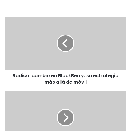
Radical
cambio
en
BlackBerry:
su
estrategia
más
allá
de
Radical cambio en BlackBerry: su estrategia
móvil
más allá de móvil
Nelson
Lehmann,
Director
de
La
Máxima
Felicidad