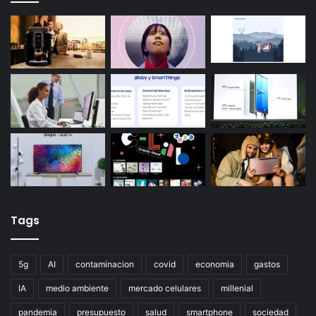
Tags
5g
AI
contaminacion
covid
economia
gastos
IA
medio ambiente
mercado celulares
millenial
pandemia
presupuesto
salud
smartphone
sociedad