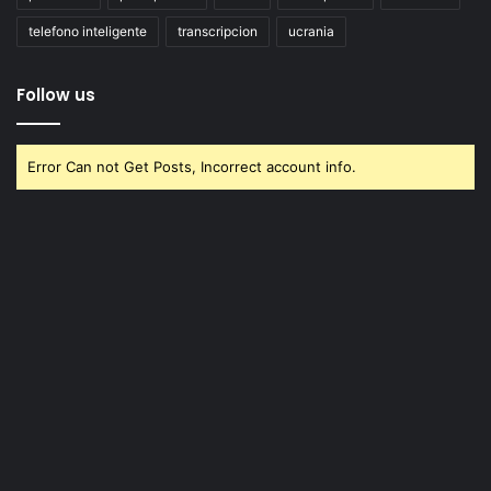
telefono inteligente
transcripcion
ucrania
Follow us
Error Can not Get Posts, Incorrect account info.