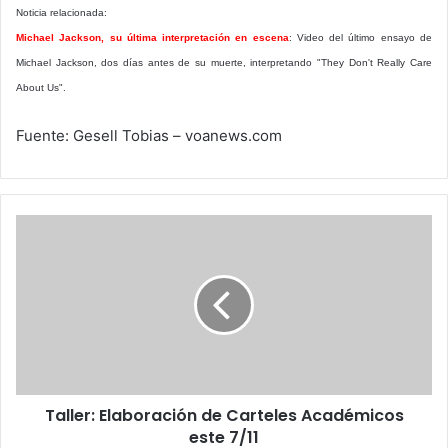
Noticia relacionada:
Michael Jackson, su última interpretación en escena
: Video del último ensayo de
Michael Jackson, dos días antes de su muerte, interpretando "They Don't Really Care
About Us".
Fuente: Gesell Tobias – voanews.com
Taller:
Elaboración
de
Carteles
Académicos
este
7/11
Taller: Elaboración de Carteles Académicos
este 7/11