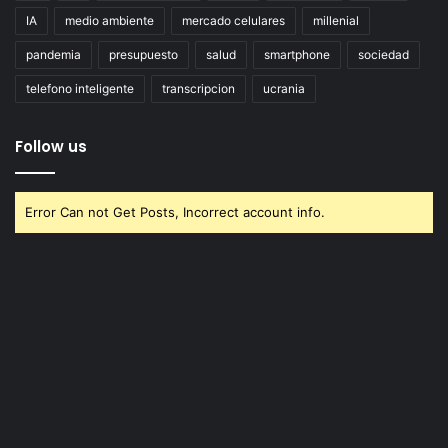
IA
medio ambiente
mercado celulares
millenial
pandemia
presupuesto
salud
smartphone
sociedad
telefono inteligente
transcripcion
ucrania
Follow us
Error Can not Get Posts, Incorrect account info.