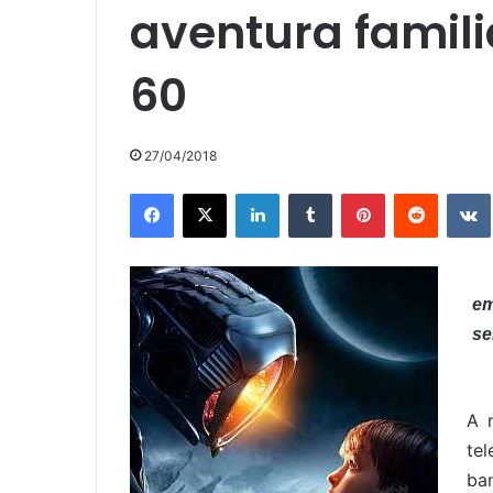
aventura famili
60
27/04/2018
Facebook
X
LinkedIn
Tumblr
Pinterest
Reddit
em
se
A 
tel
ba