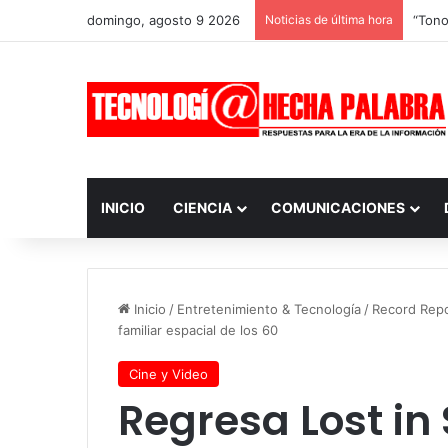
domingo, agosto 9 2026
Noticias de última hora
Es po
INICIO
CIENCIA
COMUNICACIONES
Inicio
/
Entretenimiento & Tecnología
/
Record Rep
familiar espacial de los 60
Cine y Video
Regresa Lost in 