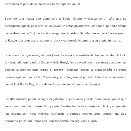
reconocen lo peor de la cosecha cinematográfica anual.
Batiendo una marca que pertenecía a Eddie Murphy y eclipsando un año que se
presagiaba jugoso para otro de las divas de estos galardones, Madonna, por su película
como directora, W.E. (que ha sido ninguneada), Adam Sandler tan siquiera ha escapado
al Razzie a la peor actriz, ya que en Jack y su gemela interpreta a su propia hermana.
Si acude a recoger este galardón (como hicieron con sentido del humor Sandra Bullock,
el mismo año que ganó el Oscar, y Halle Berry), "se convertiría en la primera actriz con las
pelotas suficientes para recibir el premio", bromean desde la organización de estos
premios que van ya por la 32 edición y se entregarán el próximo 1 de abril, coincidiendo
con el April Fool's Day, el día de los inocentes en el mundo anglosajón.
Sandler también puede recoger el galardón al peor actor y el de peor pareja, por el que
tiene una quíntuple nominación, ya que Sandler forma tres parejas en Jack y su gemela
(las integra con Katie Holmes, Al Pacino y consigo mismo), pero también ha sido
nominado por la que forma con Jennifer Aniston en Sígueme el rollo.