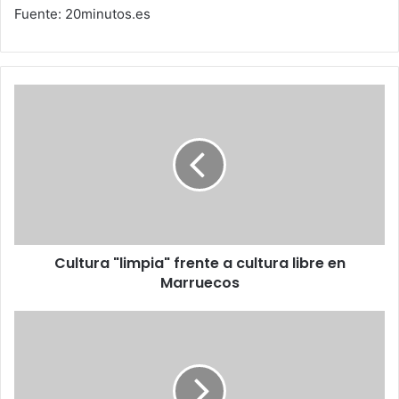
Fuente: 20minutos.es
Cultura
"limpia"
frente
a
cultura
libre
en
Marruecos
Cultura "limpia" frente a cultura libre en
Marruecos
Programas
que
ayudan
a
eliminar