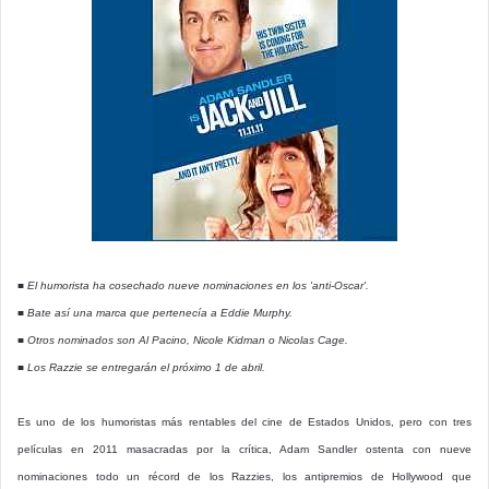
■ El humorista ha cosechado nueve nominaciones en los 'anti-Oscar'.
■ Bate así una marca que pertenecía a Eddie Murphy.
■ Otros nominados son Al Pacino, Nicole Kidman o Nicolas Cage.
■ Los Razzie se entregarán el próximo 1 de abril.
Es uno de los humoristas más rentables del cine de Estados Unidos, pero con tres
películas en 2011 masacradas por la crítica, Adam Sandler ostenta con nueve
nominaciones todo un récord de los Razzies, los antipremios de Hollywood que