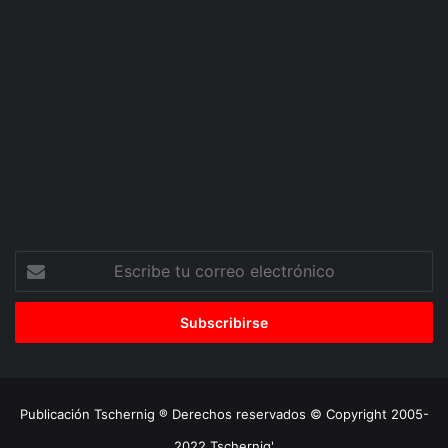
Escribe
tu
correo
electrónico
Publicación Tschernig ® Derechos reservados © Copyright 2005-
2022 Tschernig'