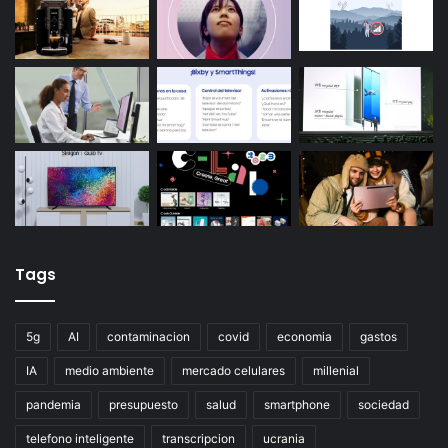
Tags
5g
AI
contaminacion
covid
economia
gastos
IA
medio ambiente
mercado celulares
millenial
pandemia
presupuesto
salud
smartphone
sociedad
telefono inteligente
transcripcion
ucrania