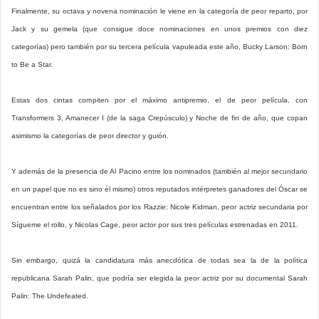
Finalmente, su octava y novena nominación le viene en la categoría de peor reparto, por
Jack y su gemela (que consigue doce nominaciones en unos premios con diez
categorías) pero también por su tercera película vapuleada este año, Bucky Larson: Born
to Be a Star.
Estas dos cintas compiten por el máximo antipremio, el de peor película, con
Transformers 3, Amanecer I (de la saga Crepúsculo) y Noche de fin de año, que copan
asimismo la categorías de peor director y guión.
Y además de la presencia de Al Pacino entre los nominados (también al mejor secundario
en un papel que no es sino él mismo) otros reputados intérpretes ganadores del Óscar se
encuentran entre los señalados por los Razzie: Nicole Kidman, peor actriz secundaria por
Sígueme el rollo, y Nicolas Cage, peor actor por sus tres películas estrenadas en 2011.
Sin embargo, quizá la candidatura más anecdótica de todas sea la de la política
republicana Sarah Palin, que podría ser elegida la peor actriz por su documental Sarah
Palin: The Undefeated.