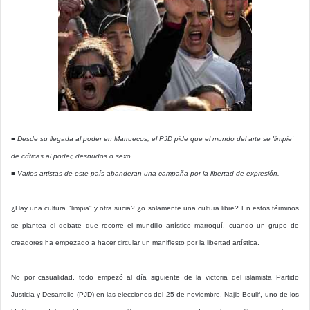
■ Desde su llegada al poder en Marruecos, el PJD pide que el mundo del arte se 'limpie'
de críticas al poder, desnudos o sexo.
■ Varios artistas de este país abanderan una campaña por la libertad de expresión.
¿Hay una cultura "limpia" y otra sucia? ¿o solamente una cultura libre? En estos términos
se plantea el debate que recorre el mundillo artístico marroquí, cuando un grupo de
creadores ha empezado a hacer circular un manifiesto por la libertad artística.
No por casualidad, todo empezó al día siguiente de la victoria del islamista Partido
Justicia y Desarrollo (PJD) en las elecciones del 25 de noviembre. Najib Boulif, uno de los