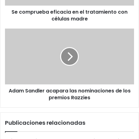
madre
Se comprueba eficacia en el tratamiento con
células madre
Adam
Sandler
acapara
las
nominaciones
de
los
premios
Razzies
Adam Sandler acapara las nominaciones de los
premios Razzies
Publicaciones relacionadas