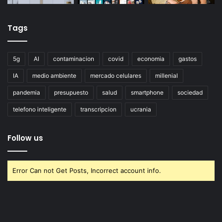
Tags
5g
AI
contaminacion
covid
economia
gastos
IA
medio ambiente
mercado celulares
millenial
pandemia
presupuesto
salud
smartphone
sociedad
telefono inteligente
transcripcion
ucrania
Follow us
Error Can not Get Posts, Incorrect account info.