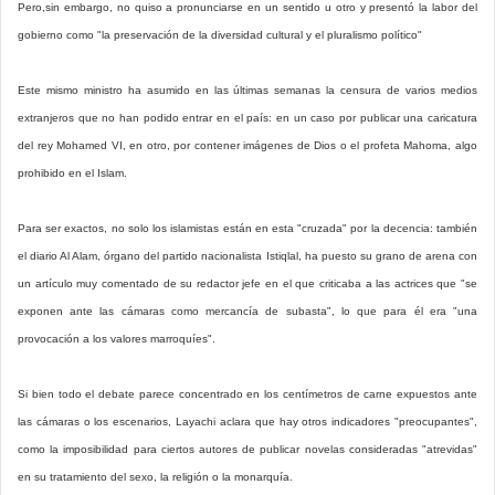
Pero,sin embargo, no quiso a pronunciarse en un sentido u otro y presentó la labor del
gobierno como "la preservación de la diversidad cultural y el pluralismo político"
Este mismo ministro ha asumido en las últimas semanas la censura de varios medios
extranjeros que no han podido entrar en el país: en un caso por publicar una caricatura
del rey Mohamed VI, en otro, por contener imágenes de Dios o el profeta Mahoma, algo
prohibido en el Islam.
Para ser exactos, no solo los islamistas están en esta "cruzada" por la decencia: también
el diario Al Alam, órgano del partido nacionalista Istiqlal, ha puesto su grano de arena con
un artículo muy comentado de su redactor jefe en el que criticaba a las actrices que "se
exponen ante las cámaras como mercancía de subasta", lo que para él era "una
provocación a los valores marroquíes".
Si bien todo el debate parece concentrado en los centímetros de carne expuestos ante
las cámaras o los escenarios, Layachi aclara que hay otros indicadores "preocupantes",
como la imposibilidad para ciertos autores de publicar novelas consideradas "atrevidas"
en su tratamiento del sexo, la religión o la monarquía.