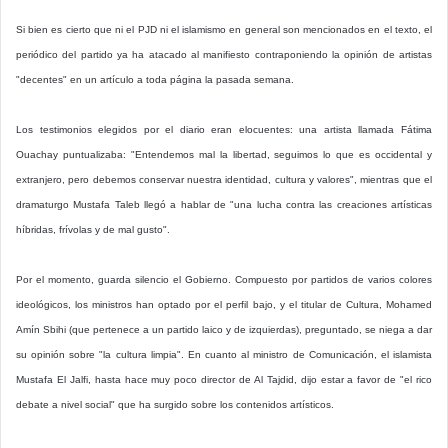
Si bien es cierto que ni el PJD ni el islamismo en general son mencionados en el texto, el
periódico del partido ya ha atacado al manifiesto contraponiendo la opinión de artistas
"decentes" en un artículo a toda página la pasada semana.
Los testimonios elegidos por el diario eran elocuentes: una artista llamada Fátima
Ouachay puntualizaba: "Entendemos mal la libertad, seguimos lo que es occidental y
extranjero, pero debemos conservar nuestra identidad, cultura y valores", mientras que el
dramaturgo Mustafa Taleb llegó a hablar de "una lucha contra las creaciones artísticas
híbridas, frívolas y de mal gusto".
Por el momento, guarda silencio el Gobierno. Compuesto por partidos de varios colores
ideológicos, los ministros han optado por el perfil bajo, y el titular de Cultura, Mohamed
Amín Sbihi (que pertenece a un partido laico y de izquierdas), preguntado, se niega a dar
su opinión sobre "la cultura limpia". En cuanto al ministro de Comunicación, el islamista
Mustafa El Jalfi, hasta hace muy poco director de Al Tajdid, dijo estar a favor de "el rico
debate a nivel social" que ha surgido sobre los contenidos artísticos.