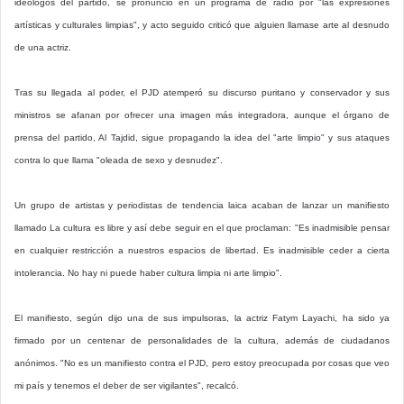
ideólogos del partido, se pronunció en un programa de radio por "las expresiones
artísticas y culturales limpias", y acto seguido criticó que alguien llamase arte al desnudo
de una actriz.
Tras su llegada al poder, el PJD atemperó su discurso puritano y conservador y sus
ministros se afanan por ofrecer una imagen más integradora, aunque el órgano de
prensa del partido, Al Tajdid, sigue propagando la idea del "arte limpio" y sus ataques
contra lo que llama "oleada de sexo y desnudez".
Un grupo de artistas y periodistas de tendencia laica acaban de lanzar un manifiesto
llamado La cultura es libre y así debe seguir en el que proclaman: "Es inadmisible pensar
en cualquier restricción a nuestros espacios de libertad. Es inadmisible ceder a cierta
intolerancia. No hay ni puede haber cultura limpia ni arte limpio".
El manifiesto, según dijo una de sus impulsoras, la actriz Fatym Layachi, ha sido ya
firmado por un centenar de personalidades de la cultura, además de ciudadanos
anónimos. "No es un manifiesto contra el PJD, pero estoy preocupada por cosas que veo
mi país y tenemos el deber de ser vigilantes", recalcó.