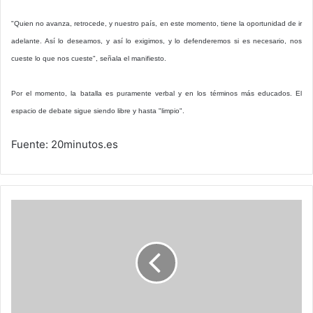
"Quien no avanza, retrocede, y nuestro país, en este momento, tiene la oportunidad de ir
adelante. Así lo deseamos, y así lo exigimos, y lo defenderemos si es necesario, nos
cueste lo que nos cueste", señala el manifiesto.
Por el momento, la batalla es puramente verbal y en los términos más educados. El
espacio de debate sigue siendo libre y hasta "limpio".
Fuente: 20minutos.es
Se
comprueba
eficacia
en
el
tratamiento
con
células