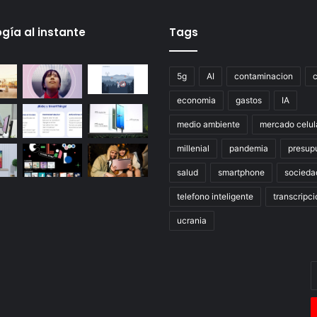
gía al instante
Tags
5g
AI
contaminacion
economia
gastos
IA
medio ambiente
mercado celul
millenial
pandemia
presup
salud
smartphone
socieda
telefono inteligente
transcripci
ucrania
E
t
c
e