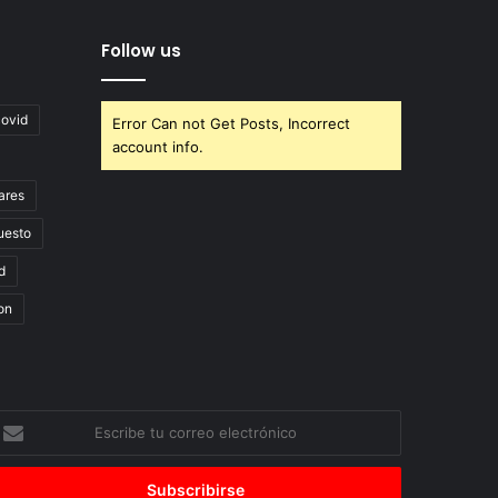
Follow us
covid
Error Can not Get Posts, Incorrect
account info.
ares
uesto
d
on
scribe
u
orreo
lectrónico