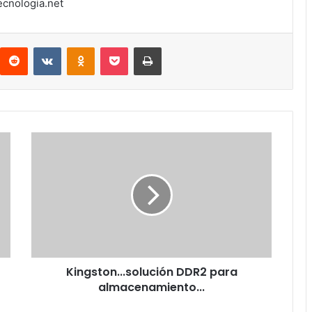
ecnologia.net
interest
Reddit
VKontakte
Odnoklassniki
Pocket
Imprimir
Kingston...solución
DDR2
para
almacenamiento...
Kingston...solución DDR2 para
almacenamiento...