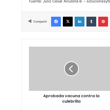
Fuente: Julio César Alcubilla B. – solucionesyt
Facebook
X
LinkedIn
Tumblr
P
Compartir
Aprobada
vacuna
contra
la
culebrilla
Aprobada vacuna contra la
culebrilla