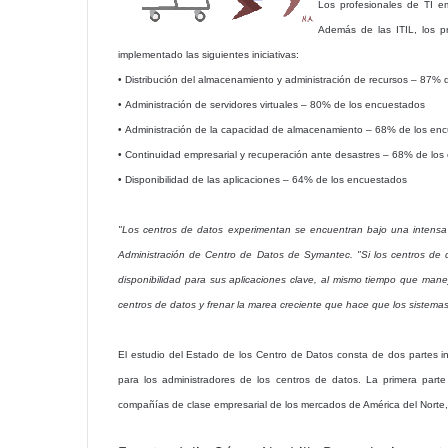
Los profesionales de TI em
Además de las ITIL, los p
implementado las siguientes iniciativas:
• Distribución del almacenamiento y administración de recursos – 87%
• Administración de servidores virtuales – 80% de los encuestados
• Administración de la capacidad de almacenamiento – 68% de los en
• Continuidad empresarial y recuperación ante desastres – 68% de lo
• Disponibilidad de las aplicaciones – 64% de los encuestados
"Los centros de datos experimentan se encuentran bajo una intensa 
Administración de Centro de Datos de Symantec. "Si los centros de 
disponibilidad para sus aplicaciones clave, al mismo tiempo que manej
centros de datos y frenar la marea creciente que hace que los sistemas
El estudio del Estado de los Centro de Datos consta de dos partes i
para los administradores de los centros de datos. La primera part
compañías de clase empresarial de los mercados de América del Norte, 