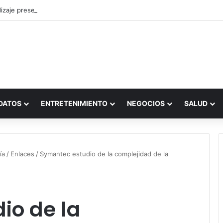
zaje presencial vs. por internet
DATOS
ENTRETENIMIENTO
NEGOCIOS
SALUD
ía
/
Enlaces
/
Symantec estudio de la complejidad de la
io de la