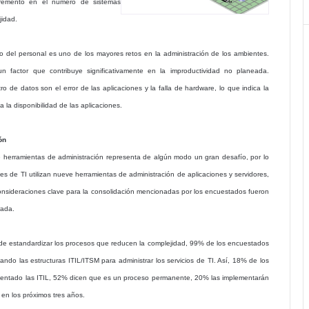
cremento en el número de sistemas
jidad.
 del personal es uno de los mayores retos en la administración de los ambientes.
factor que contribuye significativamente en la improductividad no planeada.
o de datos son el error de las aplicaciones y la falla de hardware, lo que indica la
 la disponibilidad de las aplicaciones.
ón
 herramientas de administración representa de algún modo un gran desafío, por lo
es de TI utilizan nueve herramientas de administración de aplicaciones y servidores,
consideraciones clave para la consolidación mencionadas por los encuestados fueron
rada.
 de estandardizar los procesos que reducen la complejidad, 99% de los encuestados
do las estructuras ITIL/ITSM para administrar los servicios de TI. Así, 18% de los
entado las ITIL, 52% dicen que es un proceso permanente, 20% las implementarán
 en los próximos tres años.