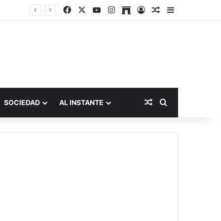
Facebook
X
YouTube
Instagram
Archive
Acceso
Publicación al a
Barra lateral
Publicación al aza
Buscar por
SOCIEDAD
AL INSTANTE