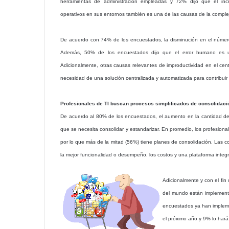
herramientas de administración empleadas y 72% dijo que el in
operativos en sus entornos también es una de las causas de la comple
De acuerdo con 74% de los encuestados, la disminución en el número
Además, 50% de los encuestados dijo que el error humano es un 
Adicionalmente, otras causas relevantes de improductividad en el centr
necesidad de una solución centralizada y automatizada para contribuir a
Profesionales de TI buscan procesos simplificados de consolidaci
De acuerdo al 80% de los encuestados, el aumento en la cantidad de
que se necesita consolidar y estandarizar. En promedio, los profesional
por lo que más de la mitad (56%) tiene planes de consolidación. Las 
la mejor funcionalidad o desempeño, los costos y una plataforma integ
Adicionalmente y con el fin
del mundo están implementan
encuestados ya han implem
el próximo año y 9% lo hará