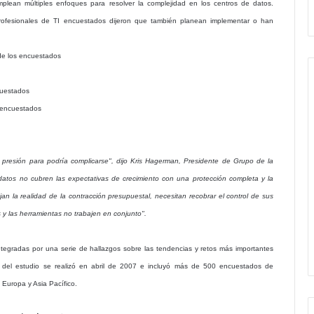
plean múltiples enfoques para resolver la complejidad en los centros de datos.
rofesionales de TI encuestados dijeron que también planean implementar o han
 de los encuestados
cuestados
s encuestados
presión para podría complicarse", dijo Kris Hagerman, Presidente de Grupo de la
datos no cubren las expectativas de crecimiento con una protección completa y la
an la realidad de la contracción presupuestal, necesitan recobrar el control de sus
 y las herramientas no trabajen en conjunto".
ntegradas por una serie de hallazgos sobre las tendencias y retos más importantes
e del estudio se realizó en abril de 2007 e incluyó más de 500 encuestados de
Europa y Asia Pacífico.