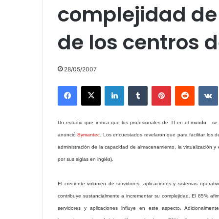
complejidad de
de los centros 
28/05/2007
Facebook
X
LinkedIn
Tumblr
Pinterest
Reddit
Un estudio que indica que los profesionales de TI en el mundo, se e
anunció
Symantec.
Los encuestados revelaron que para facilitar los de
administración de la capacidad de almacenamiento, la virtualización y e
por sus siglas en inglés).
El creciente volumen de servidores, aplicaciones y sistemas operati
contribuye sustancialmente a incrementar su complejidad. El 85% afi
servidores y aplicaciones influye en este aspecto. Adicionalme