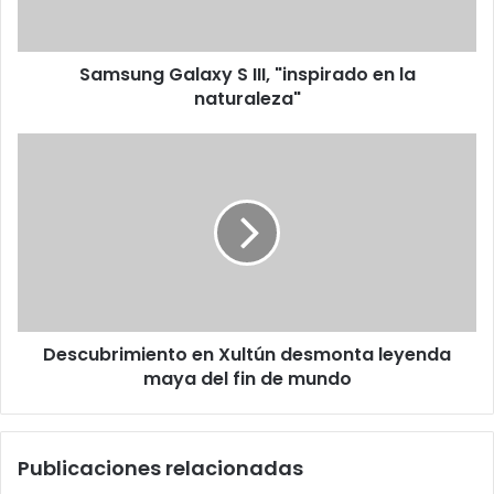
la
naturaleza"
Samsung Galaxy S III, "inspirado en la
naturaleza"
Descubrimiento
en
Xultún
desmonta
leyenda
maya
del
fin
de
Descubrimiento en Xultún desmonta leyenda
mundo
maya del fin de mundo
Publicaciones relacionadas