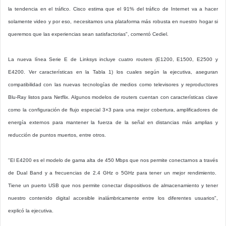
la tendencia en el tráfico. Cisco estima que el 91% del tráfico de Internet va a hacer
solamente video y por eso, necesitamos una plataforma más robusta en nuestro hogar si
queremos que las experiencias sean satisfactorias", comentó Cediel.
La nueva línea Serie E de Linksys incluye cuatro routers (E1200, E1500, E2500 y
E4200. Ver características en la Tabla 1) los cuales según la ejecutiva, aseguran
compatibilidad con las nuevas tecnologías de medios como televisores y reproductores
Blu-Ray listos para Netflix. Algunos modelos de routers cuentan con características clave
como la configuración de flujo especial 3×3 para una mejor cobertura, amplificadores de
energía externos para mantener la fuerza de la señal en distancias más amplias y
reducción de puntos muertos, entre otros.
"El E4200 es el modelo de gama alta de 450 Mbps que nos permite conectarnos a través
de Dual Band y a frecuencias de 2.4 GHz o 5GHz para tener un mejor rendimiento.
Tiene un puerto USB que nos permite conectar dispositivos de almacenamiento y tener
nuestro contenido digital accesible inalámbricamente entre los diferentes usuarios",
explicó la ejecutiva.