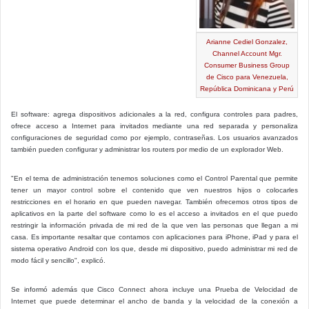
Arianne Cediel Gonzalez,
Channel Account Mgr.
Consumer Business Group
de Cisco para Venezuela,
República Dominicana y Perú
El software: agrega dispositivos adicionales a la red, configura controles para padres,
ofrece acceso a Internet para invitados mediante una red separada y personaliza
configuraciones de seguridad como por ejemplo, contraseñas. Los usuarios avanzados
también pueden configurar y administrar los routers por medio de un explorador Web.
"En el tema de administración tenemos soluciones como el Control Parental que permite
tener un mayor control sobre el contenido que ven nuestros hijos o colocarles
restricciones en el horario en que pueden navegar. También ofrecemos otros tipos de
aplicativos en la parte del software como lo es el acceso a invitados en el que puedo
restringir la información privada de mi red de la que ven las personas que llegan a mi
casa. Es importante resaltar que contamos con aplicaciones para iPhone, iPad y para el
sistema operativo Android con los que, desde mi dispositivo, puedo administrar mi red de
modo fácil y sencillo", explicó.
Se informó además que Cisco Connect ahora incluye una Prueba de Velocidad de
Internet que puede determinar el ancho de banda y la velocidad de la conexión a