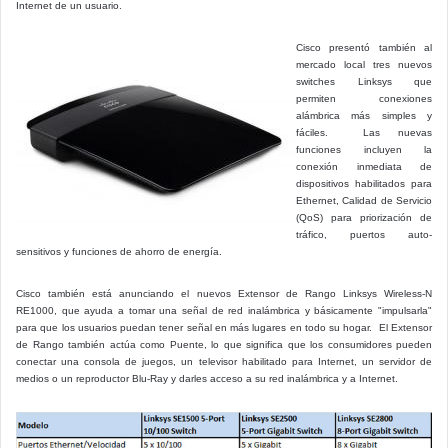
Internet de un usuario.
Cisco presentó también al
mercado local tres nuevos
switches Linksys que
permiten conexiones
alámbrica más simples y
fáciles. Las nuevas
funciones incluyen la
conexión inmediata de
dispositivos habilitados para
Ethernet, Calidad de Servicio
(QoS) para priorización de
tráfico, puertos auto-
sensitivos y funciones de ahorro de energía.
Cisco también está anunciando el nuevos Extensor de Rango Linksys Wireless-N
RE1000, que ayuda a tomar una señal de red inalámbrica y básicamente "impulsarla"
para que los usuarios puedan tener señal en más lugares en todo su hogar. El Extensor
de Rango también actúa como Puente, lo que significa que los consumidores pueden
conectar una consola de juegos, un televisor habilitado para Internet, un servidor de
medios o un reproductor Blu-Ray y darles acceso a su red inalámbrica y a Internet.