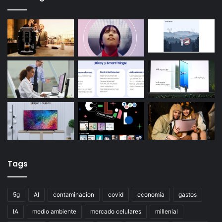
Tags
5g
AI
contaminacion
covid
economia
gastos
IA
medio ambiente
mercado celulares
millenial