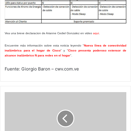
Vea una breve declaracion de Arianne Cediel Gonzalez en video
aqui
.
Encuentre más información sobre esta noticia leyendo "
Nueva línea de conectividad
inalámbrica para el hogar de Cisco
" y "
Cisco presenta poderoso extensor de
alcance inalámbrico N para redes en el hogar
".
Fuente: Giorgio Baron – cwv.com.ve
Samsung
Galaxy
S
III,
"inspirado
en